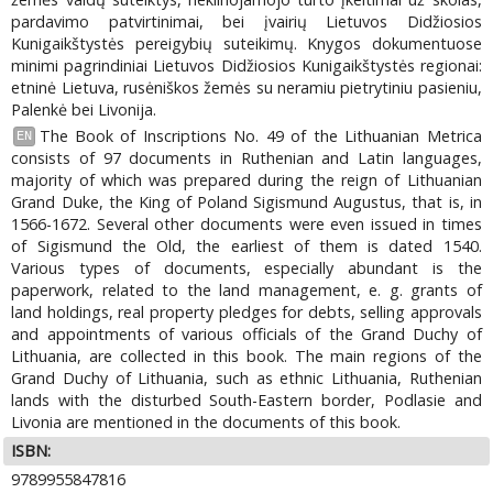
pardavimo patvirtinimai, bei įvairių Lietuvos Didžiosios
Kunigaikštystės pereigybių suteikimų. Knygos dokumentuose
minimi pagrindiniai Lietuvos Didžiosios Kunigaikštystės regionai:
etninė Lietuva, rusėniškos žemės su neramiu pietrytiniu pasieniu,
Palenkė bei Livonija.
The Book of Inscriptions No. 49 of the Lithuanian Metrica
EN
consists of 97 documents in Ruthenian and Latin languages,
majority of which was prepared during the reign of Lithuanian
Grand Duke, the King of Poland Sigismund Augustus, that is, in
1566-1672. Several other documents were even issued in times
of Sigismund the Old, the earliest of them is dated 1540.
Various types of documents, especially abundant is the
paperwork, related to the land management, e. g. grants of
land holdings, real property pledges for debts, selling approvals
and appointments of various officials of the Grand Duchy of
Lithuania, are collected in this book. The main regions of the
Grand Duchy of Lithuania, such as ethnic Lithuania, Ruthenian
lands with the disturbed South-Eastern border, Podlasie and
Livonia are mentioned in the documents of this book.
ISBN:
9789955847816