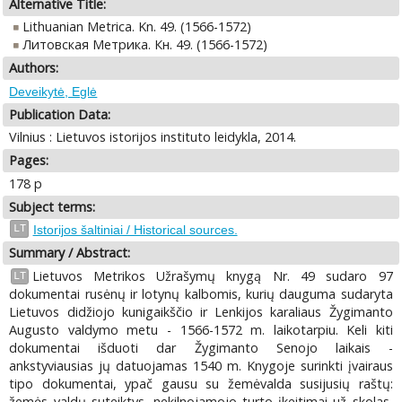
Alternative Title:
Lithuanian Metrica. Kn. 49. (1566-1572)
Литовская Метрика. Кн. 49. (1566-1572)
Authors:
Deveikytė, Eglė
Publication Data:
Vilnius : Lietuvos istorijos instituto leidykla, 2014.
Pages:
178 p
Subject terms:
LT
Istorijos šaltiniai / Historical sources.
Summary / Abstract:
Lietuvos Metrikos Užrašymų knygą Nr. 49 sudaro 97
LT
dokumentai rusėnų ir lotynų kalbomis, kurių dauguma sudaryta
Lietuvos didžiojo kunigaikščio ir Lenkijos karaliaus Žygimanto
Augusto valdymo metu - 1566-1572 m. laikotarpiu. Keli kiti
dokumentai išduoti dar Žygimanto Senojo laikais -
ankstyviausias jų datuojamas 1540 m. Knygoje surinkti įvairaus
tipo dokumentai, ypač gausu su žemėvalda susijusių raštų:
žemės valdų suteiktys, nekilnojamojo turto įkeitimai už skolas,