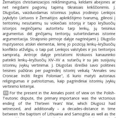
Žemaitijos christianizacijos reikšmingumą, keldami abejones ar
net neigdami pagonių tapimą tikraisiais krikščionimis. J.
Dlugošas, vaizduodamas istorinius įvykius įrodinėjo Lenkijos
įvykdyto Lietuvos ir Žemaitijos apkrikštijimo tvarumą, gilinosi į
teritorinių nesutarimų su vokiečiais istoriją ir tapo kryžiuočių
istorijos neginčijamu autoritetu tarp lenkų, jų teisinius
argumentus dėl ginčijamų teritorijų sutvirtindamas istorine
argumentacija. Straipsnio pirmoje dalyje nagrinėjami J. Dlugošo
mąstysenos atskiri elementai, lėmę jo poziciją lenkų–kryžiuočių
konflikto atžvilgiu, o taip pat Lenkijos valstybės ir jos teritorijos
sampratą. Antroje dalyje pristatomi Krokuvos kanauninko
pateikti lenkų–kryžiuočių XIV–XV a. sutarčių ir su jais susijusių
istorinių įvykių vertinimai. J. Dlugošas išreiškė savo politines
teisines pažiūras per pagrindinį istorinį veikalą "Annales seu
Cronicae Incliti Regni Poloniae", iš kurio matyti autoriaus
religingumas ir patriotizmas, kaip pagrindiniai istorinių įvykių
vertinimo kriterijai.
For the present in the Annales point of view on the Polish-
EN
Teutonic dispute, the primary importance was the victorious
ending of the Thirteen Years’ War, which Długosz had
witnessed, and additionally – a decades-distance in time
between the baptism of Lithuania and Samogitia as well as the