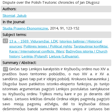
Dispute over the Polish-Teutonic chronicles of Jan Długosz
Authors:
Skomiał, Jakub
In the Journal:
, 2014, 91, 123-152
Studia Prawno-Ekonomiczne
Subject terms:
;
LT
13 a. - 1569. Viduramžiai. LDK
Istorijos šaltiniai / Historical
;
;
sources
Politinės teisės / Political rights
Tarptautiniai konfliktai.
;
Karai / International conflicts. Wars
Bažnyčios istorija / Church
;
;
history
Lenkija (Poland)
Lietuva (Lithuania).
Summary / Abstract:
Ginčas tarp Lenkijos karalystės ir Kryžiuočių ordino nuo XIV a.
LT
pradžios buvo teritorinio pobūdžio, o nuo XIV a. ir XV a.
sandūros įgavo taip pat ir idėjinį pobūdį. Krokuvos kanauninkui J.
Dlugošui buvo patikėtos istoriko-eksperto funkcijos, jis turėjo
istoriniais argumentais pagrįsti Lenkijos postulatus santykiuose
su Kryžiuočių ordinu Trylikos metų kare ir po jo derantis dėl
taikos. Lietuvos krikštas išmušė Ordinui idėjinį pagrindą pagrįsti
savo misiją pagonių atžvilgiu, dėl to kryžiuočiai ištisus
dešimtmečius bandė sumenkinti Krėvos unijos ir Lietuvos bei