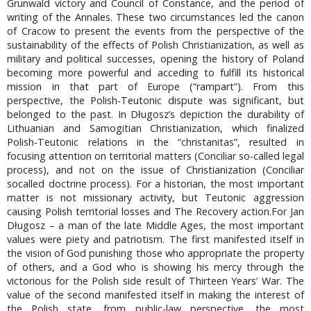
Grunwald victory and Council of Constance, and the period of
writing of the Annales. These two circumstances led the canon
of Cracow to present the events from the perspective of the
sustainability of the effects of Polish Christianization, as well as
military and political successes, opening the history of Poland
becoming more powerful and acceding to fulfill its historical
mission in that part of Europe (“rampart”). From this
perspective, the Polish-Teutonic dispute was significant, but
belonged to the past. In Długosz’s depiction the durability of
Lithuanian and Samogitian Christianization, which finalized
Polish-Teutonic relations in the “christanitas”, resulted in
focusing attention on territorial matters (Conciliar so-called legal
process), and not on the issue of Christianization (Conciliar
socalled doctrine process). For a historian, the most important
matter is not missionary activity, but Teutonic aggression
causing Polish territorial losses and The Recovery action.For Jan
Długosz – a man of the late Middle Ages, the most important
values were piety and patriotism. The first manifested itself in
the vision of God punishing those who appropriate the property
of others, and a God who is showing his mercy through the
victorious for the Polish side result of Thirteen Years’ War. The
value of the second manifested itself in making the interest of
the Polish state, from public-law perspective, the most