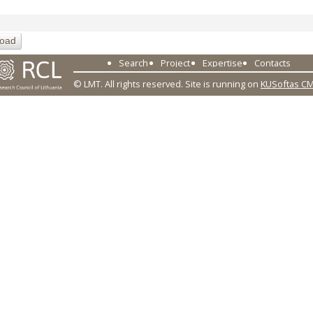
oad
Search
Project
Expertise
Contacts
© LMT. All rights reserved.
Site is running on
KUSoftas C