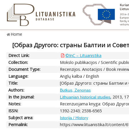
Home
[Образ Другого: страны Балтии и Сов
Direct Link:
©InC – Lituanistika
Collection:
Mokslo publikacijos / Scientific publi
Document Type:
Recenzijos. Anotacijos / Book revie
Language:
Anglų kalba / English
Title:
[Образ Другого: страны Балтии 
Authors:
Butkus, Zenonas
In the Journal:
, 2013, 1
Lithuanian historical studies
Notes:
Recenzuojama knyga: Образ Друго
ISSN:
1392-2343; 2538-6565
Subject area:
Istorija / History
Permalink:
https://www.lituanistika.lt/content/