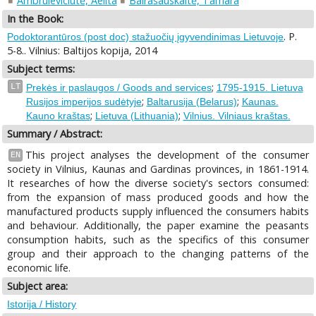
Ambrulevičiūtė, Aelita
Bairašauskaitė, Tamara
In the Book:
. P.
Podoktorantūros (post doc) stažuočių įgyvendinimas Lietuvoje
5-8.. Vilnius: Baltijos kopija, 2014
Subject terms:
;
LT
Prekės ir paslaugos / Goods and services
1795-1915. Lietuva
;
;
Rusijos imperijos sudėtyje
Baltarusija (Belarus)
Kaunas.
;
;
Kauno kraštas
Lietuva (Lithuania)
Vilnius. Vilniaus kraštas.
Summary / Abstract:
This project analyses the development of the consumer
EN
society in Vilnius, Kaunas and Gardinas provinces, in 1861-1914.
It researches of how the diverse society's sectors consumed:
from the expansion of mass produced goods and how the
manufactured products supply influenced the consumers habits
and behaviour. Additionally, the paper examine the peasants
consumption habits, such as the specifics of this consumer
group and their approach to the changing patterns of the
economic life.
Subject area:
Istorija / History