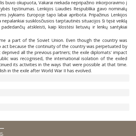
 šalis buvo okupuota, Vakarai niekada nepripažino inkorporavimo į
stybės tęstinumas. Lenkijos Liaudies Respublika gavo nominalų
ems įvykiams Europoje tapo labai apribota. Pripažinus Lenkijos
epalankiai susiklosčiusios tarptautinės situacijos ši tęsė veiklą
edančių atskleisti, kaip klostėsi lietuvių ir lenkų santykiai
came a part of the Soviet Union. Even though the country was
o act because the continuity of the country was perpetuated by
 deprived all the previous partners; the exile diplomats' impact
lic was recognised, the international isolation of the exiled
ued its activities in the ways that were possible at that time.
h in the exile after World War II has evolved.
MS
.