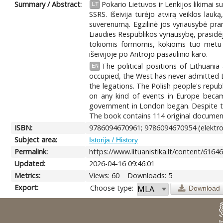
Summary / Abstract:
Pokario Lietuvos ir Lenkijos likimai 
LT
SSRS. Išeivija turėjo atvirą veiklos la
suverenumą. Egzilinė jos vyriausybė pra
Liaudies Respublikos vyriausybę, prasidėj
tokiomis formomis, kokioms tuo metu tu
išeivijoje po Antrojo pasaulinio karo.
The political positions of Lithuan
EN
occupied, the West has never admitted L
the legations. The Polish people's repub
on any kind of events in Europe became
government in London began. Despite the 
The book contains 114 original documents
ISBN:
9786094670961; 9786094670954 (elektron
Subject area:
Istorija / History
Permalink:
https://www.lituanistika.lt/content/6164
Updated:
2026-04-16 09:46:01
Metrics:
Views: 60
Downloads: 5
Export:
Choose type:
Download