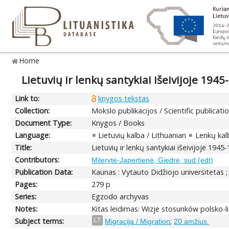
Home
Lietuvių ir lenkų santykiai išeivijoje 194
Link to:
knygos tekstas
Collection:
Mokslo publikacijos / Scientific publicati
Document Type:
Knygos / Books
Language:
Lietuvių kalba / Lithuanian
Lenkų kalb
Title:
Lietuvių ir lenkų santykiai išeivijoje 194
Contributors:
Milerytė-Japertienė, Giedrė, sud (edt)
Publication Data:
Kaunas : Vytauto Didžiojo universitetas ;
Pages:
279 p
Series:
Egzodo archyvas
Notes:
Kitas leidimas: Wizje stosunków polsko-l
Subject terms:
;
LT
Migracija / Migration
20 amžius.