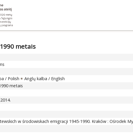
5-1990 metais
ons
a / Polish
Anglų kalba / English
5-1990 metais
 2014.
itewskich w środowiskach emigracji 1945-1990. Kraków : Ośrodek Myśl