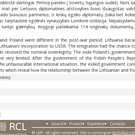
susiklostė skirtingai. Pirmoji pateko į Sovietų Sąjungos sudėtį. Nors
uką, mat per Lietuvos diplomatines atstovybes buvo išsaugotas val
rado buvusius partnerius, o lenkų egzilio diplomatų įtaka bet koki
o tarptautinė egzilinės vyriausybės Londone izoliacija. Nepaisydama n
rėjo galimybių. Knygoje pateikiama 114 originalių dokumentų, pad
ia and Poland were different in the post-war period. Lithuania be
ithuania's incorporation to USSR. The emigration had the chance t
lic received the nominal sovereignty. The exile Poland's government
 very limited. After the government of the Polish People's Repub
unfavourable international situation, the exiled government contin
 which reveal how the relationship between the Lithuanian and Polis
inis)
6
Search
Project
Expertise
Contacts
© LMT. All rights reserved.
Site is running on
KUSoftas C