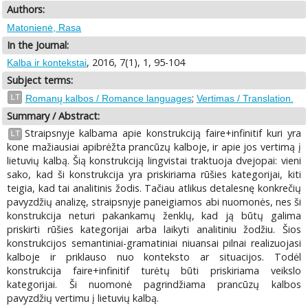
Authors:
Matonienė, Rasa
In the Journal:
, 2016, 7(1), 1, 95-104
Kalba ir kontekstai
Subject terms:
;
LT
Romanų kalbos / Romance languages
Vertimas / Translation.
Summary / Abstract:
Straipsnyje kalbama apie konstrukciją faire+infinitif kuri yra
LT
kone mažiausiai apibrėžta prancūzų kalboje, ir apie jos vertimą į
lietuvių kalbą. Šią konstrukciją lingvistai traktuoja dvejopai: vieni
sako, kad ši konstrukcija yra priskiriama rūšies kategorijai, kiti
teigia, kad tai analitinis žodis. Tačiau atlikus detalesnę konkrečių
pavyzdžių analizę, straipsnyje paneigiamos abi nuomonės, nes ši
konstrukcija neturi pakankamų ženklų, kad ją būtų galima
priskirti rūšies kategorijai arba laikyti analitiniu žodžiu. Šios
konstrukcijos semantiniai-gramatiniai niuansai pilnai realizuojasi
kalboje ir priklauso nuo konteksto ar situacijos. Todėl
konstrukcija faire+infinitif turėtų būti priskiriama veikslo
kategorijai. Ši nuomonė pagrindžiama prancūzų kalbos
pavyzdžių vertimu į lietuvių kalbą.