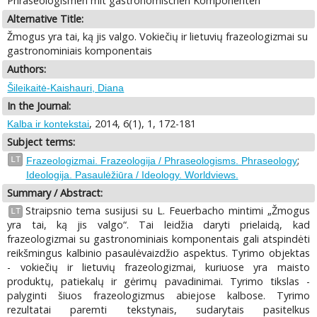
Phraseologismen mit gastronomischen Komponenten
Alternative Title:
Žmogus yra tai, ką jis valgo. Vokiečių ir lietuvių frazeologizmai su
gastronominiais komponentais
Authors:
Šileikaitė-Kaishauri, Diana
In the Journal:
, 2014, 6(1), 1, 172-181
Kalba ir kontekstai
Subject terms:
;
LT
Frazeologizmai. Frazeologija / Phraseologisms. Phraseology
Ideologija. Pasaulėžiūra / Ideology. Worldviews.
Summary / Abstract:
Straipsnio tema susijusi su L. Feuerbacho mintimi „Žmogus
LT
yra tai, ką jis valgo“. Tai leidžia daryti prielaidą, kad
frazeologizmai su gastronominiais komponentais gali atspindėti
reikšmingus kalbinio pasaulėvaizdžio aspektus. Tyrimo objektas
- vokiečių ir lietuvių frazeologizmai, kuriuose yra maisto
produktų, patiekalų ir gėrimų pavadinimai. Tyrimo tikslas -
palyginti šiuos frazeologizmus abiejose kalbose. Tyrimo
rezultatai paremti tekstynais, sudarytais pasitelkus