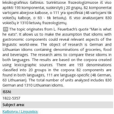
leksikografinius šaltinius. Surinktuose frazeologizmuose iš viso
aptikti 193 komponentai, suskirstyti j 20 grupių. 82 komponentai
vartojami abiejose kalbose, o 111 yra specifiniai (48 vartojami tik
vokiečių kalboje, o 63 - tik lietuvių). Iš viso analizuojami 830
vokiečių ir 1310 lietuvių frazeologizmų.
The topic originates from L. Feuerbach’s quote “Man is what
EN
he eats”. It allows us to make the assumption that idioms with
gastronomic components could reveal relevant aspects of the
linguistic world-view. The object of research is German and
Lithuanian idioms containing denominations of groceries, food
and beverages. The research aims to compare these idioms in
both languages. The results are based on the corpora created
using lexicographic sources. There are 193 denominations
classified into 20 groups in the corpora: 82 components are
found in both languages, 111 are language-specific (48 German,
63 Lithuanian). The total number of units analyzed includes 830
German and 1310 Lithuanian idioms.
ISSN:
1822-5357
Subject area:
Kalbotyra / Linguistics