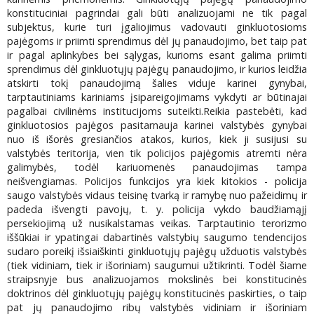
konstituciniai pagrindai gali būti analizuojami ne tik pagal
subjektus, kurie turi įgaliojimus vadovauti ginkluotosioms
pajėgoms ir priimti sprendimus dėl jų panaudojimo, bet taip pat
ir pagal aplinkybes bei sąlygas, kurioms esant galima priimti
sprendimus dėl ginkluotųjų pajėgų panaudojimo, ir kurios leidžia
atskirti tokį panaudojimą šalies viduje karinei gynybai,
tarptautiniams kariniams įsipareigojimams vykdyti ar būtinajai
pagalbai civilinėms institucijoms suteikti.Reikia pastebėti, kad
ginkluotosios pajėgos pasitarnauja karinei valstybės gynybai
nuo iš išorės gresiančios atakos, kurios, kiek ji susijusi su
valstybės teritorija, vien tik policijos pajėgomis atremti nėra
galimybės, todėl kariuomenės panaudojimas tampa
neišvengiamas. Policijos funkcijos yra kiek kitokios - policija
saugo valstybės vidaus teisinę tvarką ir ramybę nuo pažeidimų ir
padeda išvengti pavojų, t. y. policija vykdo baudžiamąjį
persekiojimą už nusikalstamas veikas. Tarptautinio terorizmo
iššūkiai ir ypatingai dabartinės valstybių saugumo tendencijos
sudaro poreikį išsiaiškinti ginkluotųjų pajėgų užduotis valstybės
(tiek vidiniam, tiek ir išoriniam) saugumui užtikrinti. Todėl šiame
straipsnyje bus analizuojamos mokslinės bei konstitucinės
doktrinos dėl ginkluotųjų pajėgų konstitucinės paskirties, o taip
pat jų panaudojimo ribų valstybės vidiniam ir išoriniam