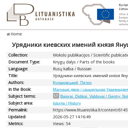
Home
Урядники киевских имений князя Януш
Collection:
Mokslo publikacijos / Scientific publicat
Document Type:
Knygų dalys / Parts of the books
Language:
Rusų kalba / Russian
Title:
Урядники киевских имений князя Яну
Authors:
Кулаковський, Петро
In the Book:
Магнацкі двор і сацыяльнае ўзаемадзеян
Subject terms:
LT
Bajorai. Didikai. Valdovai / Gentry. N
Subject area:
Istorija / History
Permalink:
https://www.lituanistika.lt/content/6145
Updated:
2026-05-27 14:16:49
Metrics:
Views: 54