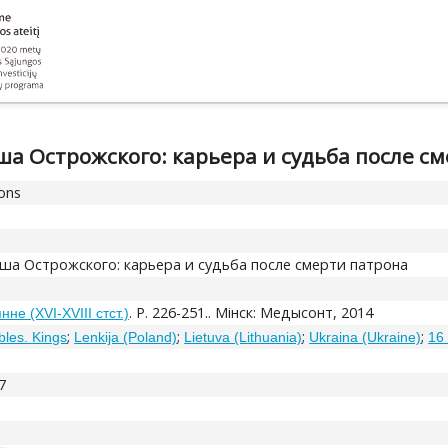
а Острожского: карьера и судьба после с
ions
ша Острожского: карьера и судьба после смерти патрона
. P. 226-251.. Мінск: Медысонт, 2014
не (XVI-XVIII стст.)
;
;
;
;
obles. Kings
Lenkija (Poland)
Lietuva (Lithuania)
Ukraina (Ukraine)
16
7