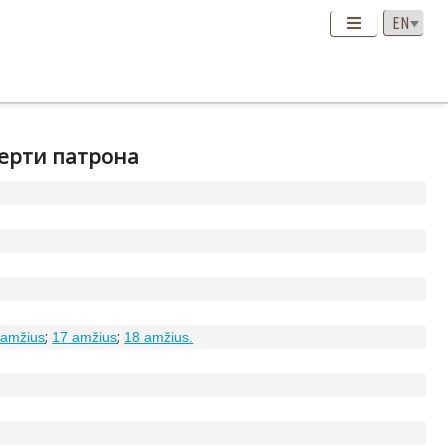
мерти патрона
;
;
 amžius
17 amžius
18 amžius.