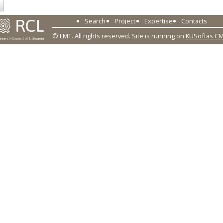
Search
Project
Expertise
Contacts
© LMT. All rights reserved.
Site is running on
KUSoftas C