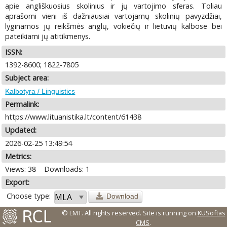
apie angliškuosius skolinius ir jų vartojimo sferas. Toliau
aprašomi vieni iš dažniausiai vartojamų skolinių pavyzdžiai,
lyginamos jų reikšmės anglų, vokiečių ir lietuvių kalbose bei
pateikiami jų atitikmenys.
ISSN:
1392-8600; 1822-7805
Subject area:
Kalbotyra / Linguistics
Permalink:
https://www.lituanistika.lt/content/61438
Updated:
2026-02-25 13:49:54
Metrics:
Views: 38
Downloads: 1
Export:
Choose type:
Download
© LMT. All rights reserved.
Site is running on
KUSoftas
CMS
.