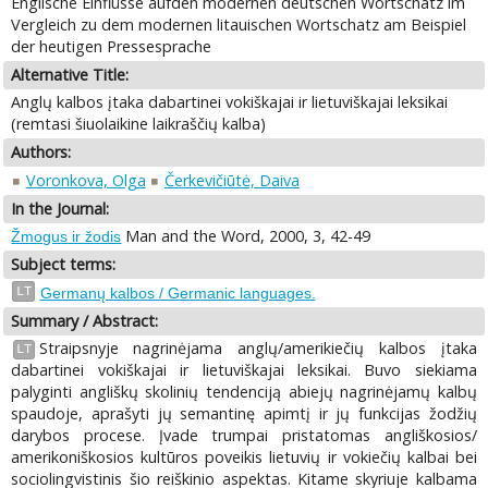
Englische Einflüsse aufden modernen deutschen Wortschatz im
Vergleich zu dem modernen litauischen Wortschatz am Beispiel
der heutigen Pressesprache
Alternative Title:
Anglų kalbos įtaka dabartinei vokiškajai ir lietuviškajai leksikai
(remtasi šiuolaikine laikraščių kalba)
Authors:
Voronkova, Olga
Čerkevičiūtė, Daiva
In the Journal:
Man and the Word, 2000, 3, 42-49
Žmogus ir žodis
Subject terms:
LT
Germanų kalbos / Germanic languages.
Summary / Abstract:
Straipsnyje nagrinėjama anglų/amerikiečių kalbos įtaka
LT
dabartinei vokiškajai ir lietuviškajai leksikai. Buvo siekiama
palyginti angliškų skolinių tendenciją abiejų nagrinėjamų kalbų
spaudoje, aprašyti jų semantinę apimtį ir jų funkcijas žodžių
darybos procese. Įvade trumpai pristatomas angliškosios/
amerikoniškosios kultūros poveikis lietuvių ir vokiečių kalbai bei
sociolingvistinis šio reiškinio aspektas. Kitame skyriuje kalbama