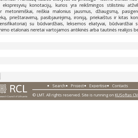
ekspresyvių konotacijų, kurios yra reikšmingos stilistiniu atžvilg
r metonimiškai, reiškia malonius jausmus, džiaugsmą, pasigerėj
ą, prieštaravimą, pasibjaurėjimą, ironiją, priekaištus ir kitas kon
ntensifikatoriai) su būdvardžiais, leksemos eliatyvai, būdvardžiai 
imo etalonais neretai vartojamos antikinės arba tautinės realijos bei
7
Search
Project
Expertise
Contacts
© LMT. All rights reserved.
Site is running on
KUSoftas C