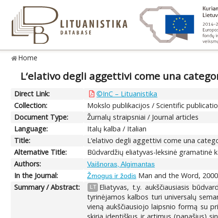
Home
L‘elativo degli aggettivi come una catego
Direct Link:
©InC – Lituanistika
Collection:
Mokslo publikacijos / Scientific publicati
Document Type:
Žurnalų straipsniai / Journal articles
Language:
Italų kalba / Italian
Title:
L‘elativo degli aggettivi come una catego
Alternative Title:
Būdvardžių eliatyvas-leksinė gramatinė kat
Authors:
Vaišnoras, Algimantas
In the Journal:
Man and the Word, 2000,
Žmogus ir žodis
Summary / Abstract:
Eliatyvas, t.y. aukščiausiasis būdvar
LT
tyrinėjamos kalbos turi universalų semant
vieną aukščiausiojo laipsnio formą su pri
skiria identiškus ir artimus (panašius) s