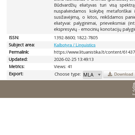
Būdvardžių eliatyvas turi visą spektrą 
nuspalvindamos kokybę metaforiškai i
susižavėjimą, o kitos, reikšdamos paniek
eliatyvai: palyginimai, prieveiksmiai (i
ekspresyvių - emocinių konotacijų palygin
ISSN:
1392-8600; 1822-7805
Subject area:
Kalbotyra / Linguistics
Permalink:
https://www.lituanistika.lt/content/6143
Updated:
2026-02-25 13:49:13
Metrics:
Views: 41
Export:
Choose type:
Download