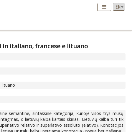
in italiano, francese e lituano
 lituano
leksinė semantinė, sintaksinė kategorija, kurioje visos trys mūsų
agmas, o lietuvių kalba kartais skiriasi. Lietuvių kalba turi tik
perlativo relativo ir superlativo assoluto (elativo). Konotacijos
lietuvių ir italų kalbų neigiama konotacija (ironija bei pašaipa).