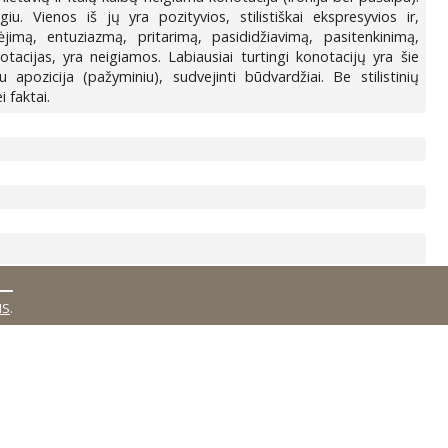
iu. Vienos iš jų yra pozityvios, stilistiškai ekspresyvios ir,
imą, entuziazmą, pritarimą, pasididžiavimą, pasitenkinimą,
otacijas, yra neigiamos. Labiausiai turtingi konotacijų yra šie
su apozicija (pažyminiu), sudvejinti būdvardžiai. Be stilistinių
 faktai.
MS
.