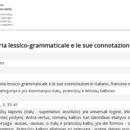
ria lessico-grammaticale e le sue connotazioni 
ons
ria lessico-grammaticale e le sue connotazioni in italiano, francese e
egorija ir jos konotacijos italų, prancūzų ir lietuvių kalbose
 3, 35-41
džių laipsnis (italų - superlativo assoluto) yra universali loginė, 
inį požymį. Antra vertus, romanų kalbos turi identiškas eliatyvo sint
esaga -ausias, -iausias, o italų ir prancūzų kalbų yra dvi formos - su
inonimus. Prancūzų kalbos eliatyvas su priesaga - issime skiriasi nuo 