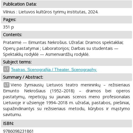
Publication Data:
Vilnius : Lietuvos kultūros tyrimų institutas, 2024.
Pages:
351 p
Contents:
Pratarmė — Eimuntas Nekrošius. Užrašai: Dramos spektakliai;
Operų pastatymai ; Laboratorijos; Darbas su studentais —
Spektaklių rodyklė — Asmenvardžių rodyklė.
Subject terms:
LT
Teatras. Scenografija / Theater. Scenography.
Summary / Abstract:
Vieno žymiausių Lietuvos teatro menininkų – režisieriaus
LT
Eimunto Nekrošiaus (1952–2018) – dramos bei operos
pastatymų, repeticijų su jaunais scenos meno profesionalais
Lietuvoje ir užsienyje 1994–2018 m. užrašai, pastabos, piešiniai,
supažindinantys su režisieriaus metodu, kūrybos ir mąstymo
savitumu.
ISBN:
9786098231861