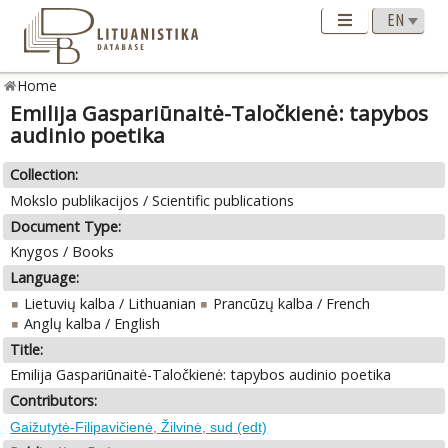
Home
Emilija Gaspariūnaitė-Taločkienė: tapybos
audinio poetika
Collection:
Mokslo publikacijos / Scientific publications
Document Type:
Knygos / Books
Language:
Lietuvių kalba / Lithuanian
Prancūzų kalba / French
Anglų kalba / English
Title:
Emilija Gaspariūnaitė-Taločkienė: tapybos audinio poetika
Contributors:
Gaižutytė-Filipavičienė, Žilvinė, sud (edt)