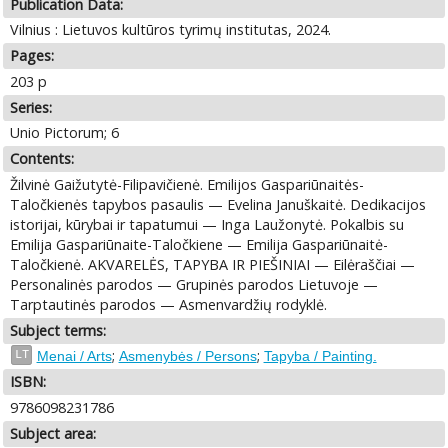
Publication Data:
Vilnius : Lietuvos kultūros tyrimų institutas, 2024.
Pages:
203 p
Series:
Unio Pictorum; 6
Contents:
Žilvinė Gaižutytė-Filipavičienė. Emilijos Gaspariūnaitės-
Taločkienės tapybos pasaulis — Evelina Januškaitė. Dedikacijos
istorijai, kūrybai ir tapatumui — Inga Laužonytė. Pokalbis su
Emilija Gaspariūnaite-Taločkiene — Emilija Gaspariūnaitė-
Taločkienė. AKVARELĖS, TAPYBA IR PIEŠINIAI — Eilėraščiai —
Personalinės parodos — Grupinės parodos Lietuvoje —
Tarptautinės parodos — Asmenvardžių rodyklė.
Subject terms:
;
;
LT
Menai / Arts
Asmenybės / Persons
Tapyba / Painting.
ISBN:
9786098231786
Subject area: