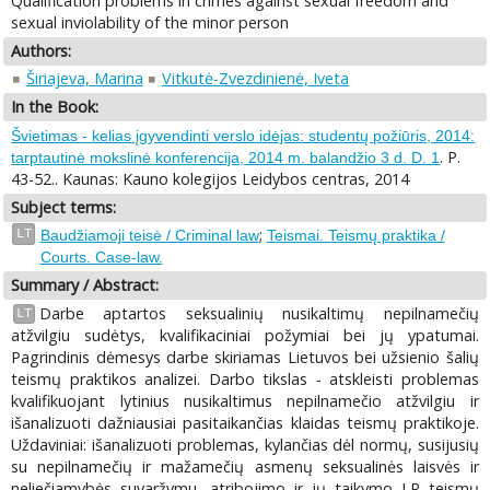
Qualification problems in crimes against sexual freedom and
sexual inviolability of the minor person
Authors:
Širiajeva, Marina
Vitkutė-Zvezdinienė, Iveta
In the Book:
Švietimas - kelias įgyvendinti verslo idėjas: studentų požiūris, 2014:
. P.
tarptautinė mokslinė konferencija, 2014 m. balandžio 3 d. D. 1
43-52.. Kaunas: Kauno kolegijos Leidybos centras, 2014
Subject terms:
;
LT
Baudžiamoji teisė / Criminal law
Teismai. Teismų praktika /
Courts. Case-law.
Summary / Abstract:
Darbe aptartos seksualinių nusikaltimų nepilnamečių
LT
atžvilgiu sudėtys, kvalifikaciniai požymiai bei jų ypatumai.
Pagrindinis dėmesys darbe skiriamas Lietuvos bei užsienio šalių
teismų praktikos analizei. Darbo tikslas - atskleisti problemas
kvalifikuojant lytinius nusikaltimus nepilnamečio atžvilgiu ir
išanalizuoti dažniausiai pasitaikančias klaidas teismų praktikoje.
Uždaviniai: išanalizuoti problemas, kylančias dėl normų, susijusių
su nepilnamečių ir mažamečių asmenų seksualinės laisvės ir
neliečiamybės suvaržymu, atribojimo ir jų taikymo LR teismų