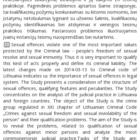
praktikoje. Pagrindinės problemos aptartos šiame straipsnyje,
tai kvalifikacinių požymių konkuravimas su kitomis normomis, bei
įstatymų netobulumas lyginant su užsienio šalimis, kvalifikacinių
požymių identifikavimas bei atskyrimas ir vieningos teismų
praktikos trūkumas. Pastarosios problemos iliustruojamos
įvairių instancijų teismų nuosprendžiais bei nutartimis.
Sexual offences violate one of the most important values
EN
protected by the Criminal law - people's freedom of sexual
resolve and sexual immunity. Thus it is very important to qualify
this kind of acts properly and define its criminal liability. The
latest changes made on 2014-03-13 to Criminal code of
Lithuania indicates us the importance of sexual offences in legal
system. The Study presents a consideration of the structure of
sexual offences, qualifying features and peculiarities. The Study
concentrates on the analysis of the judicial practice in Lithuania
and foreign countries. The object of the Study is the crime
group regulated in XXI chapter of Lithuanian Criminal Code
„Crimes against sexual freedom and sexual inviolability of the
person" and their qualification problems. The aim of the Study is
to reveal the problems, related to qualification of sexual
offences against minor persons and analyze the most
commonerrorsin judicial practice.Tasks of the Study are: