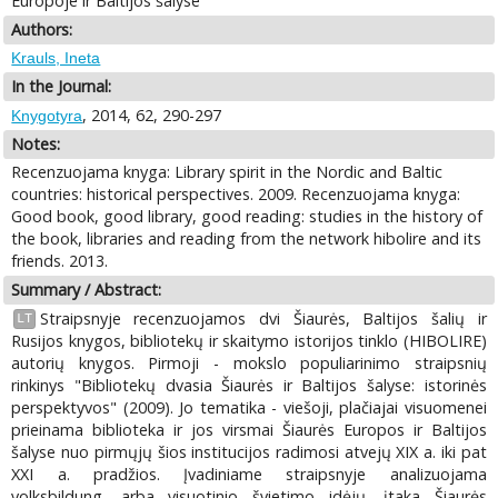
Europoje ir Baltijos šalyse
Authors:
Krauls, Ineta
In the Journal:
, 2014, 62, 290-297
Knygotyra
Notes:
Recenzuojama knyga: Library spirit in the Nordic and Baltic
countries: historical perspectives. 2009. Recenzuojama knyga:
Good book, good library, good reading: studies in the history of
the book, libraries and reading from the network hibolire and its
friends. 2013.
Summary / Abstract:
Straipsnyje recenzuojamos dvi Šiaurės, Baltijos šalių ir
LT
Rusijos knygos, bibliotekų ir skaitymo istorijos tinklo (HIBOLIRE)
autorių knygos. Pirmoji - mokslo populiarinimo straipsnių
rinkinys "Bibliotekų dvasia Šiaurės ir Baltijos šalyse: istorinės
perspektyvos" (2009). Jo tematika - viešoji, plačiajai visuomenei
prieinama biblioteka ir jos virsmai Šiaurės Europos ir Baltijos
šalyse nuo pirmųjų šios institucijos radimosi atvejų XIX a. iki pat
XXI a. pradžios. Įvadiniame straipsnyje analizuojama
volksbildung, arba visuotinio švietimo idėjų, įtaka Šiaurės