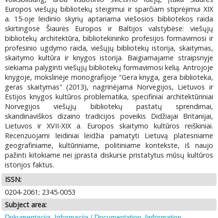
Europos viešųjų bibliotekų steigimui ir sparčiam stiprėjimui XIX
a. 15-oje leidinio skyrių aptariama viešosios bibliotekos raida
skirtingose Šiaurės Europos ir Baltijos valstybėse: viešųjų
bibliotekų architektūra, bibliotekininko profesijos formavimosi ir
profesinio ugdymo raida, viešųjų bibliotekų istorija, skaitymas,
skaitymo kultūra ir knygos istorija. Baigiamajame straipsnyje
siekiama palyginti viešųjų bibliotekų formavimosi kelią. Antrojoje
knygoje, mokslinėje monografijoje "Gera knyga, gera biblioteka,
geras skaitymas" (2013), nagrinėjama Norvegijos, Lietuvos ir
Estijos knygos kultūros problematika, specifiniai architektūriniai
Norvegijos viešųjų bibliotekų pastatų sprendimai,
skandinaviškos dizaino tradicijos poveikis Didžiajai Britanijai,
Lietuvos ir XVII-XIX a. Europos skaitymo kultūros reiškiniai.
Recenzuojami leidiniai leidžia pamatyti Lietuvą platesniame
geografiniame, kultūriniame, politiniame kontekste, iš naujo
pažinti kitokiame nei įprasta diskurse pristatytus mūsų kultūros
istorijos faktus.
ISSN:
0204-2061; 2345-0053
Subject area:
Dokumentacija. Informacija / Documentation. Iinformation