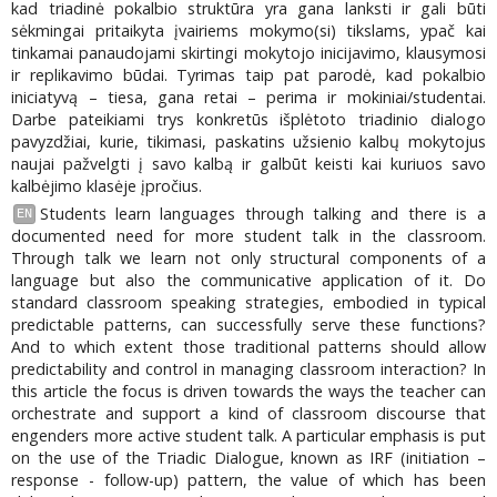
kad triadinė pokalbio struktūra yra gana lanksti ir gali būti
sėkmingai pritaikyta įvairiems mokymo(si) tikslams, ypač kai
tinkamai panaudojami skirtingi mokytojo inicijavimo, klausymosi
ir replikavimo būdai. Tyrimas taip pat parodė, kad pokalbio
iniciatyvą – tiesa, gana retai – perima ir mokiniai/studentai.
Darbe pateikiami trys konkretūs išplėtoto triadinio dialogo
pavyzdžiai, kurie, tikimasi, paskatins užsienio kalbų mokytojus
naujai pažvelgti į savo kalbą ir galbūt keisti kai kuriuos savo
kalbėjimo klasėje įpročius.
Students learn languages through talking and there is a
EN
documented need for more student talk in the classroom.
Through talk we learn not only structural components of a
language but also the communicative application of it. Do
standard classroom speaking strategies, embodied in typical
predictable patterns, can successfully serve these functions?
And to which extent those traditional patterns should allow
predictability and control in managing classroom interaction? In
this article the focus is driven towards the ways the teacher can
orchestrate and support a kind of classroom discourse that
engenders more active student talk. A particular emphasis is put
on the use of the Triadic Dialogue, known as IRF (initiation –
response - follow-up) pattern, the value of which has been