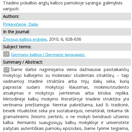
Triadino pokalbio anglų kalbos pamokoje sąranga: galimybės
varijuoti
Authors:
Pinkevičienė, Dalia
In the Journal:
, 2010, 6, 628-636
Žmogus kalbos erdvėje
Subject terms:
LT
Germanų kalbos / Germanic languages.
Summary / Abstract:
Šiame darbe nagrinėjama viena dažniausiai pasitaikančių
LT
mokytojo kalbėjimo su mokiniais/ studentais struktūrų – taip
vadinamoji triadinė struktūra arba trijų dalių seka, kurią
paprastai sudaro mokytojo klausimas, mokinio/studento
atsakymas ir mokytojo įvertinimas arba kitokia replika.
Metodinėje kalbų mokymo literatūroje triadinė struktūra yra
vertinama prieštaringai. Neretai pabrėžiama, kad ši tradicinė,
beveik ritualistinė seka yra sustabarėjusi, nenatūrali, tinkama tik
gramatinėms žinioms įvertinti, o ne mokyti bendrauti užsienio
kalba. Remiantis suaugusiųjų kalbų mokykloje ir universitete
įrašytais autentiškais pamokų epizodais, šiame tyrime teigiama,