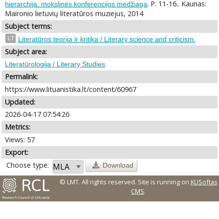
. P. 11-16.. Kaunas:
hierarchija: mokslinės konferencijos medžiaga
Maironio lietuvių literatūros muziejus, 2014
Subject terms:
LT
Literatūros teorija ir kritika / Literary science and criticism.
Subject area:
Literatūrologija / Literary Studies
Permalink:
https://www.lituanistika.lt/content/60967
Updated:
2026-04-17 07:54:26
Metrics:
Views: 57
Export:
Choose type:
Download
© LMT. All rights reserved.
Site is running on
KUSoftas
CMS
.