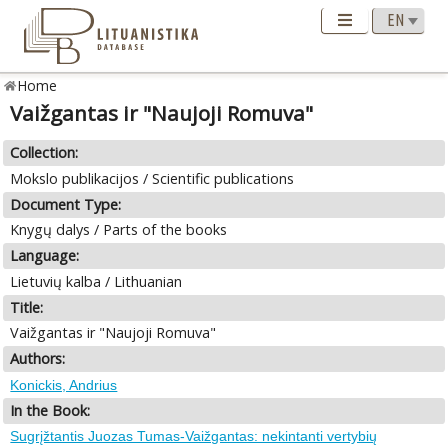
Home
Vaižgantas ir "Naujoji Romuva"
Collection:
Mokslo publikacijos / Scientific publications
Document Type:
Knygų dalys / Parts of the books
Language:
Lietuvių kalba / Lithuanian
Title:
Vaižgantas ir "Naujoji Romuva"
Authors:
Konickis, Andrius
In the Book:
Sugrįžtantis Juozas Tumas-Vaižgantas: nekintanti vertybių