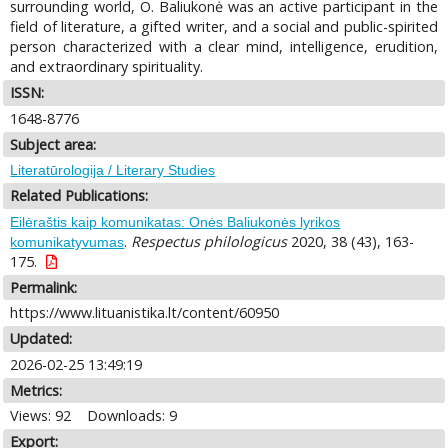
surrounding world, O. Baliukonė was an active participant in the
field of literature, a gifted writer, and a social and public-spirited
person characterized with a clear mind, intelligence, erudition,
and extraordinary spirituality.
ISSN:
1648-8776
Subject area:
Literatūrologija / Literary Studies
Related Publications:
Eilėraštis kaip komunikatas: Onės Baliukonės lyrikos
.
Respectus philologicus
2020, 38 (43), 163-
komunikatyvumas
175.
Permalink:
https://www.lituanistika.lt/content/60950
Updated:
2026-02-25 13:49:19
Metrics:
Views: 92
Downloads: 9
Export: