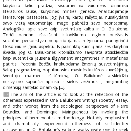
kūrybinio kelio pradžia, visuomeninio vaidmens dinamika
literatūros lauke, kūrybinės minties genezė. Analizuojamoje
literatūroje pastebėta, jog įvairių kartų rašytojai, nusakydami
savo vietą visuomenėje, mėgo pabrėžti savo nepritapimą.
Analogiškai apie save kaip svetimšalę kalba ir O. Baliukonė.
Todėl bandant išsiaiškinti kitoniškumo teigimo priežastis
socialine perspektyva neapsiribojama, mėginama panagrinėti
filosofiniu-religiniu aspektu. Iš pasirinktų kūrinių analizės darytina
išvada, jog O. Baliukonės kitoniškumo saviprata atsiskleidžia
kaip autentiška jausena išgyvenant antgamtines ir metafizines
patirtis. Poetiniu žodžiu kritikuodama žmonių susvetimėjimą,
šaltą pragmatizmą, populiariosios masinės kultūros suvešėjimą,
šventojo matmens išstūmimą, O. Baliukonė atskleidžia
nusivylimo supančia aplinka ir sielos veržimosi į antgamtinę
dimensiją santykio dinamiką. [...].
The aim of the article is to look at the reflection of the
EN
otherness expressed in Onė Baliukonė’s writings (poetry, essay,
and other works) from the sociological perspective of Pierre
Bourdieu and Dominique Maingueneau by invoking the
principles of hermeneutics methodology. Notably emphasized
and dramatically experienced otherness of self-identity
discovering in O. Baliukonė’s writing works invite one to seek