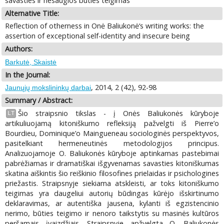
savasties ir nesaugios būties teigimas
Alternative Title:
Reflection of otherness in Onė Baliukonė‘s writing works: the
assertion of exceptional self-identity and insecure being
Authors:
Barkutė, Skaistė
In the Journal:
, 2014, 2 (42), 92-98
Jaunųjų mokslininkų darbai
Summary / Abstract:
Šio straipsnio tikslas - į Onės Baliukonės kūryboje
LT
artikuliuojamą kitoniškumo refleksiją pažvelgti iš Pierre’o
Bourdieu, Dominique’o Maingueneau sociologinės perspektyvos,
pasitelkiant hermeneutinės metodologijos principus.
Analizuojamoje O. Baliukonės kūryboje aptinkamas pastebimai
pabrėžiamas ir dramatiškai išgyvenamas savasties kitoniškumas
skatina aiškintis šio reiškinio filosofines prielaidas ir psichologines
priežastis. Straipsnyje siekiama atskleisti, ar toks kitoniškumo
teigimas yra daugeliui autorių būdingas kūrėjo išskirtinumo
deklaravimas, ar autentiška jausena, kylanti iš egzistencinio
nerimo, būties teigimo ir nenoro taikstytis su masinės kultūros
peršamais įvaizdžiais. Straipsnyje apžvelgta O. Baliukonės