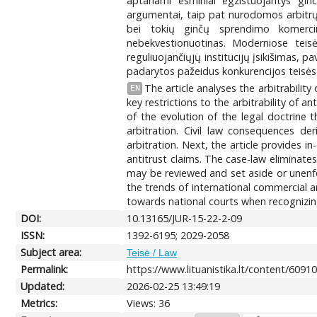
aptariami esminiai egzistuojantys ginč
argumentai, taip pat nurodomos arbitrų, 
bei tokių ginčų sprendimo komercin
nebekvestionuotinas. Moderniose teisės
reguliuojančiųjų institucijų įsikišimas, pa
padarytos pažeidus konkurencijos teisės
The article analyses the arbitrabilit
EN
key restrictions to the arbitrability of an
of the evolution of the legal doctrine 
arbitration. Civil law consequences d
arbitration. Next, the article provides 
antitrust claims. The case-law eliminate
may be reviewed and set aside or unenfo
the trends of international commercial a
towards national courts when recognizin
DOI:
10.13165/JUR-15-22-2-09
ISSN:
1392-6195; 2029-2058
Subject area:
Teisė / Law
Permalink:
https://www.lituanistika.lt/content/6091
Updated:
2026-02-25 13:49:19
Metrics:
Views: 36