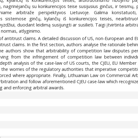
ų, kylančių iš konkurencijos teisės, arbitruotinumo ribojimo pa
nagrinėjančių su konkurencijos teise susijusius ginčus, ir teismų, p
iame arbitraže perspektyvos Lietuvoje. Galima konstatuoti
 sistemose ginčų, kylančių iš konkurencijos teisės, nearbitruoti
vyzdžiui, duodant leidimą susijungti ar susilieti. Taigi įtvirtinta arbit
 normas, atlyginimo.
y of antitrust claims. A detailed discussion of US, non-European and
titrust claims. In the first section, authors analyse the rationale beh
the authors show that arbitrability of competition law disputes pe
eriving from the infringement of competition law between individ
in-depth analysis of the case-law of US courts, the CJEU, EU Member S
s the worries of the regulatory authorities that imperative competit
rced where appropriate. Finally, Lithuanian Law on Commercial Arb
rbitration and follow aforementioned CJEU case-law which recognizes a
g and enforcing arbitral awards.
0