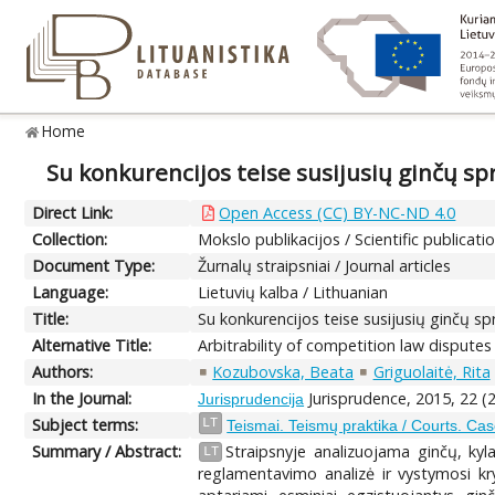
Home
Su konkurencijos teise susijusių ginčų s
Direct Link:
Open Access (CC) BY-NC-ND 4.0
Collection:
Mokslo publikacijos / Scientific publicati
Document Type:
Žurnalų straipsniai / Journal articles
Language:
Lietuvių kalba / Lithuanian
Title:
Su konkurencijos teise susijusių ginčų s
Alternative Title:
Arbitrability of competition law disputes
Authors:
Kozubovska, Beata
Griguolaitė, Rita
In the Journal:
Jurisprudence, 2015, 22 (
Jurisprudencija
Subject terms:
LT
Teismai. Teismų praktika / Courts. Cas
Summary / Abstract:
Straipsnyje analizuojama ginčų, kyl
LT
reglamentavimo analizė ir vystymosi kry