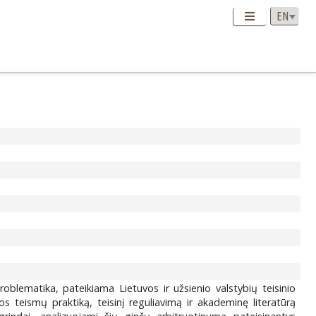
oblematika, pateikiama Lietuvos ir užsienio valstybių teisinio
s teismų praktiką, teisinį reguliavimą ir akademinę literatūrą