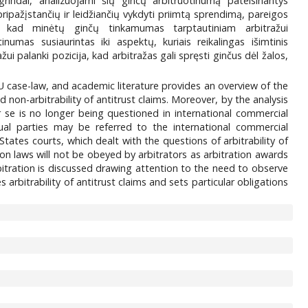
grindai, analizuojami šių ginčų arbitruotinumą pateisinantys
ripažįstančių ir leidžiančių vykdyti priimtą sprendimą, pareigos
, kad minėtų ginčų tinkamumas tarptautiniam arbitražui
numas susiaurintas iki aspektų, kuriais reikalingas išimtinis
ražui palanki pozicija, kad arbitražas gali spręsti ginčus dėl žalos,
 EU case-law, and academic literature provides an overview of the
ind non-arbitrability of antitrust claims. Moreover, by the analysis
r se is no longer being questioned in international commercial
ual parties may be referred to the international commercial
tates courts, which dealt with the questions of arbitrability of
ion laws will not be obeyed by arbitrators as arbitration awards
itration is discussed drawing attention to the need to observe
rbitrability of antitrust claims and sets particular obligations