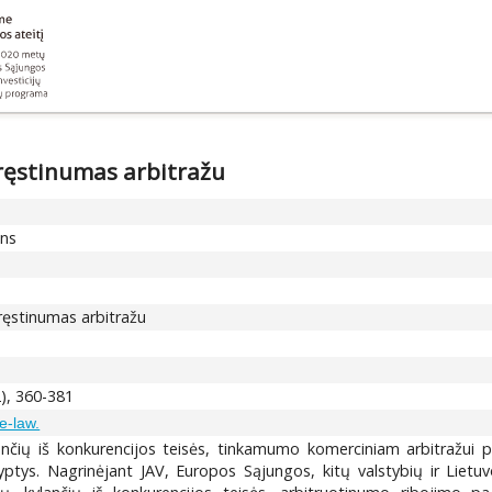
pręstinumas arbitražu
ons
pręstinumas arbitražu
2), 360-381
e-law.
ančių iš konkurencijos teisės, tinkamumo komerciniam arbitražui pr
ptys. Nagrinėjant JAV, Europos Sąjungos, kitų valstybių ir Lietuvo