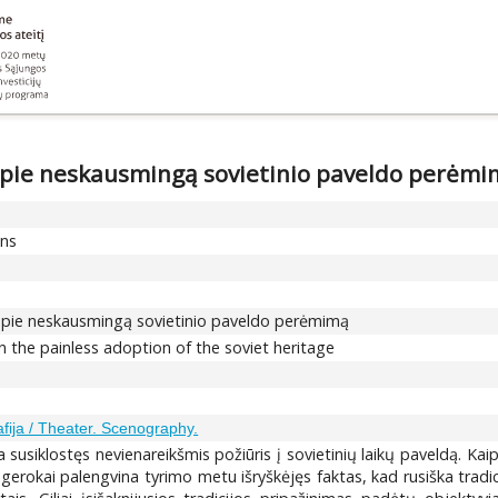
: apie neskausmingą sovietinio paveldo perėm
ons
: apie neskausmingą sovietinio paveldo perėmimą
on the painless adoption of the soviet heritage
fija / Theater. Scenography.
a susiklostęs nevienareikšmis požiūris į sovietinių laikų paveldą. Ka
 gerokai palengvina tyrimo metu išryškėjęs faktas, kad rusiška tradi