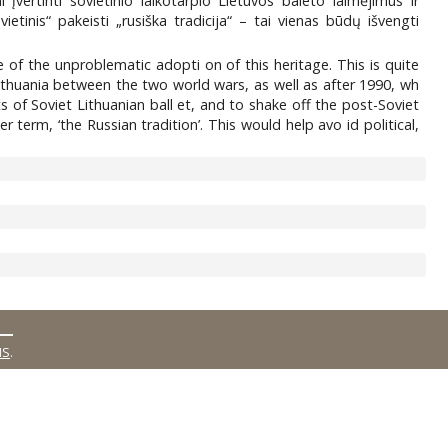
įvertinti sovietinio laikotarpio Lietuvos baleto laimėjimus ir
etinis“ pakeisti „rusiška tradicija“ – tai vienas būdų išvengti
of the unproblematic adopti on of this heritage. This is quite
Lithuania between the two world wars, as well as after 1990, wh
 of Soviet Lithuanian ball et, and to shake off the post-Soviet
r term, ‘the Russian tradition’. This would help avo id political,
MS
.