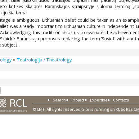
. Giliai įsišaknijusios tradicijos pripažinimas padėtų objektyviai 
eto kritikės Skaidrės Baranskajos straipsnyje siūloma terminą „sovi
acijų šia tema.
itage is ambiguous. Lithuanian ballet could be taken as an example 
allet was already important to Lithuanian culture in independe nt 
Acknowledging this traditi on helps us to evaluate the achievements
ic Skaidrė Baranskaja proposes replacing the term ‘Soviet’ with anothe
 subject.
cology
Teatrologija / Theatrology
7
Search
Project
Expertise
Contacts
© LMT. All rights reserved.
Site is running on
KUSoftas C