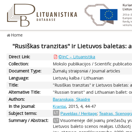
Home
"Rusiškas tranzitas" ir Lietuvos baletas
Direct Link:
©InC – Lituanistika
Collection:
Mokslo publikacijos / Scientific publicati
Document Type:
Žurnalų straipsniai / Journal articles
Language:
Lietuvių kalba / Lithuanian
Title:
"Rusiškas tranzitas" ir Lietuvos baletas
Alternative Title:
"Russian transit" and Lithuanian ballet: 
Authors:
Baranskaja, Skaidrė
In the Journal:
, 2015, 4, 44-47
Krantai
Subject terms:
;
LT
Paveldas / Heritage
Teatras. Scenogra
Summary / Abstract:
Visuomenėje dėl įvairių priežasčių yr
LT
Lietuvos baleto scenos realijas. Užduotį