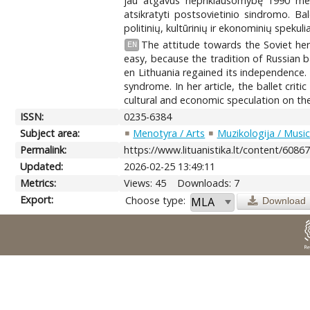
jau atgavus nepriklausomybę 1990 metais
atsikratyti postsovietinio sindromo. Bal
politinių, kultūrinių ir ekonominių spekuli
The attitude towards the Soviet her
EN
easy, because the tradition of Russian b
en Lithuania regained its independence. 
syndrome. In her article, the ballet crit
cultural and economic speculation on the
ISSN:
0235-6384
Subject area:
Menotyra / Arts
Muzikologija / Musi
Permalink:
https://www.lituanistika.lt/content/6086
Updated:
2026-02-25 13:49:11
Metrics:
Views: 45
Downloads: 7
Export:
Choose type:
Download