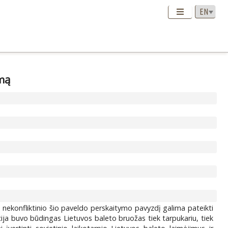
imą
ip nekonfliktinio šio paveldo perskaitymo pavyzdį galima pateikti
cija buvo būdingas Lietuvos baleto bruožas tiek tarpukariu, tiek