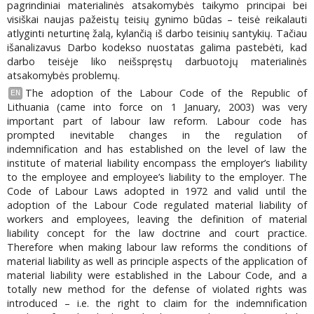
pagrindiniai materialinės atsakomybės taikymo principai bei
visiškai naujas pažeistų teisių gynimo būdas – teisė reikalauti
atlyginti neturtinę žalą, kylančią iš darbo teisinių santykių. Tačiau
išanalizavus Darbo kodekso nuostatas galima pastebėti, kad
darbo teisėje liko neišspręstų darbuotojų materialinės
atsakomybės problemų.
The adoption of the Labour Code of the Republic of
EN
Lithuania (came into force on 1 January, 2003) was very
important part of labour law reform. Labour code has
prompted inevitable changes in the regulation of
indemnification and has established on the level of law the
institute of material liability encompass the employer’s liability
to the employee and employee’s liability to the employer. The
Code of Labour Laws adopted in 1972 and valid until the
adoption of the Labour Code regulated material liability of
workers and employees, leaving the definition of material
liability concept for the law doctrine and court practice.
Therefore when making labour law reforms the conditions of
material liability as well as principle aspects of the application of
material liability were established in the Labour Code, and a
totally new method for the defense of violated rights was
introduced – i.e. the right to claim for the indemnification