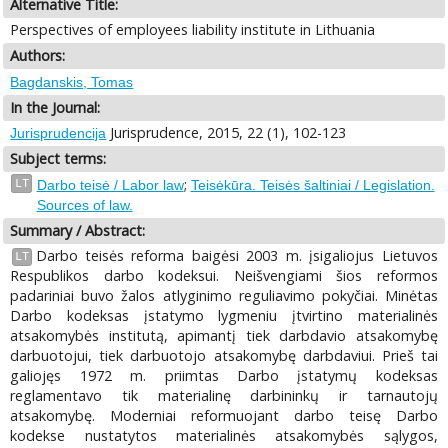
Alternative Title:
Perspectives of employees liability institute in Lithuania
Authors:
Bagdanskis, Tomas
In the Journal:
Jurisprudence, 2015, 22 (1), 102-123
Jurisprudencija
Subject terms:
;
LT
Darbo teisė / Labor law
Teisėkūra. Teisės šaltiniai / Legislation.
Sources of law.
Summary / Abstract:
Darbo teisės reforma baigėsi 2003 m. įsigaliojus Lietuvos
LT
Respublikos darbo kodeksui. Neišvengiami šios reformos
padariniai buvo žalos atlyginimo reguliavimo pokyčiai. Minėtas
Darbo kodeksas įstatymo lygmeniu įtvirtino materialinės
atsakomybės institutą, apimantį tiek darbdavio atsakomybę
darbuotojui, tiek darbuotojo atsakomybę darbdaviui. Prieš tai
galiojęs 1972 m. priimtas Darbo įstatymų kodeksas
reglamentavo tik materialinę darbininkų ir tarnautojų
atsakomybę. Moderniai reformuojant darbo teisę Darbo
kodekse nustatytos materialinės atsakomybės sąlygos,