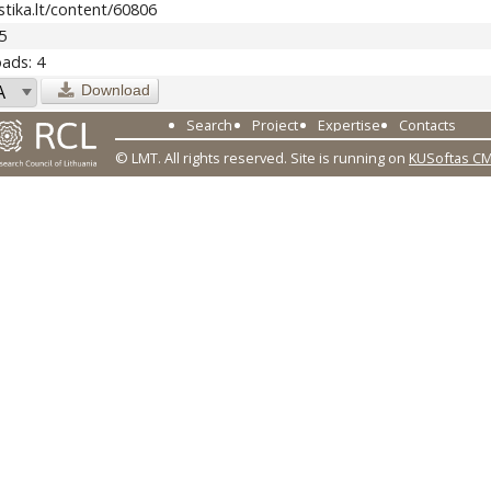
stika.lt/content/60806
5
ads: 4
Download
Search
Project
Expertise
Contacts
© LMT. All rights reserved.
Site is running on
KUSoftas C