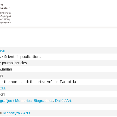
ika
 / Scientific publications
/ Journal articles
thuanian
ęs
or the homeland: the artist Arūnas Tarabilda
ntas
4-31
;
ografijos / Memories. Biographies
Dailė / Art.
Menotyra / Arts