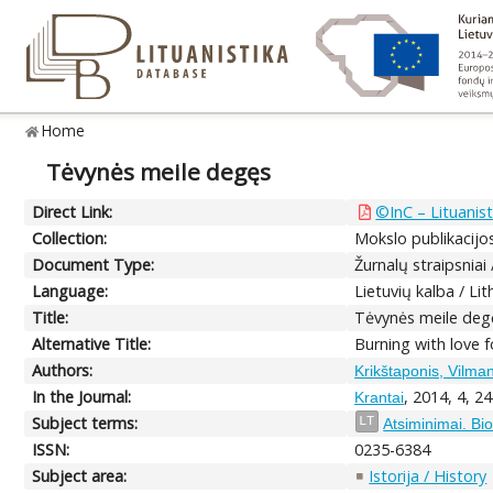
Home
Tėvynės meile degęs
Direct Link:
©InC – Lituanist
Collection:
Mokslo publikacijos
Document Type:
Žurnalų straipsniai 
Language:
Lietuvių kalba / Li
Title:
Tėvynės meile deg
Alternative Title:
Burning with love f
Authors:
Krikštaponis, Vilma
In the Journal:
, 2014, 4, 2
Krantai
Subject terms:
LT
Atsiminimai. Bi
ISSN:
0235-6384
Subject area:
Istorija / History