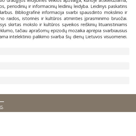
slo draugijos leidybinės veiklos apžvalga, kurioje atskleidžiama,
, periodinių ir informacinių leidinių leidyba. Leidinys paskatins
darbus. Bibliografinė informacija svarbi spausdinto mokslinio ir
mo raidos, istorinės ir kultūros atminties įprasminimo bruožai.
s skirtas mokslo ir kultūros sąveikos reiškinių lituanistiniams
oseklumo, tačiau aprašomų epizodų mozaika aprėpia svarbiausius
ojama intelektinio palikimo svarba šių dienų Lietuvos visuomenei.
MS
.