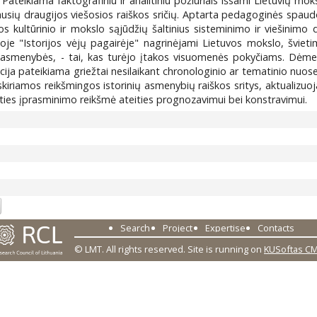
 Pateikiama faktografiniu ir analitiniu požiūriais išsami Lietuvių mok
ausių draugijos viešosios raiškos sričių. Aptarta pedagoginės spaudos
os kultūrinio ir mokslo sąjūdžių šaltinius sisteminimo ir viešinimo 
oje "Istorijos vėjų pagairėje" nagrinėjami Lietuvos mokslo, švieti
i, asmenybės, - tai, kas turėjo įtakos visuomenės pokyčiams. Dėmesy
cija pateikiama griežtai nesilaikant chronologinio ar tematinio nu
Išskiriamos reikšmingos istorinių asmenybių raiškos sritys, aktualizu
nties įprasminimo reikšmė ateities prognozavimui bei konstravimui.
0
Search
Project
Expertise
Contacts
© LMT. All rights reserved.
Site is running on
KUSoftas C