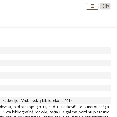
akademijos Vrublevskių bibliotekoje. 2014.
evskių bibliotekoje" (2014, sud. E. Paškevičiūtė-Kundrotienė) ir
." yra bibliografinė rodyklė, tačiau ją galima įvardinti platesnio