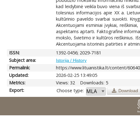
pobūdžio moksliniu informaciniu rinkiniu.
kad leidybinė veikla buvo viena iš svarbi
tolesnius informacijos apie XX a. Lietuv
kultūrinio paveldo svarbai suvokti. Knyg
Akcentuojami esminiai įvykiai, reiškinia
aspektams aptarti. Faktografinė informa
mokslo, švietimo ir kultūros reiškinius. 
Akcentuojama istorinės patirties ir atmi
ISSN:
1392-0456; 2029-7181
Subject area:
Istorija / History
Permalink:
https://www.lituanistika.lt/content/6064
Updated:
2026-02-25 13:49:05
Metrics:
Views: 32
Downloads: 5
Export:
Choose type:
Download