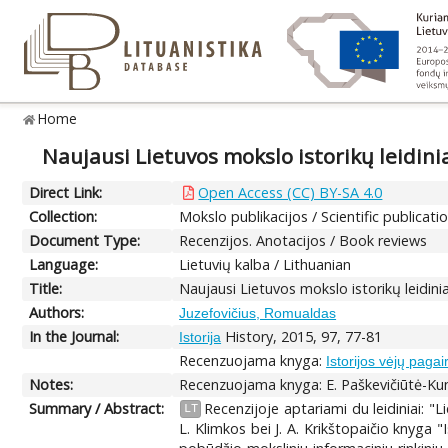
Home
Naujausi Lietuvos mokslo istorikų leidini
Direct Link:
Open Access (CC) BY-SA 4.0
Collection:
Mokslo publikacijos / Scientific publicati
Document Type:
Recenzijos. Anotacijos / Book reviews
Language:
Lietuvių kalba / Lithuanian
Title:
Naujausi Lietuvos mokslo istorikų leidinia
Authors:
Juzefovičius, Romualdas
In the Journal:
History, 2015, 97, 77-81
Istorija
Recenzuojama knyga:
Istorijos vėjų pagai
Notes:
Recenzuojama knyga: E. Paškevičiūtė-Kun
Summary / Abstract:
Recenzijoje aptariami du leidiniai: 
LT
L. Klimkos bei J. A. Krikštopaičio knyga "