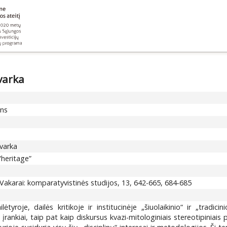
tvarka
ons
tvarka
"heritage”
-Vakarai: komparatyvistinės studijos, 13, 642-665, 684-685
lėtyroje, dailės kritikoje ir institucinėje „šiuolaikinio“ ir „trad
 įrankiai, taip pat kaip diskursus kvazi-mitologiniais stereotipiniais