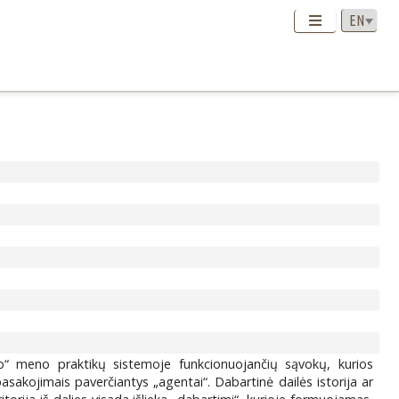
icinio“ meno praktikų sistemoje funkcionuojančių sąvokų, kurios
 pasakojimais paverčiantys „agentai“. Dabartinė dailės istorija ar