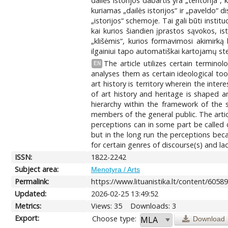
dailės istorijos dabartis yra „teritorija“,
kuriamas „dailės istorijos“ ir „paveldo“ di
„istorijos“ schemoje. Tai gali būti instituc
kai kurios šiandien įprastos sąvokos, is
„klišėmis“, kurios formavimosi akimirką 
ilgainiui tapo automatiškai kartojamų ste
The article utilizes certain termino
EN
analyses them as certain ideological too
art history is territory wherein the inte
of art history and heritage is shaped an
hierarchy within the framework of the sa
members of the general public. The art
perceptions can in some part be called 
but in the long run the perceptions bec
for certain genres of discourse(s) and lac
ISSN:
1822-2242
Subject area:
Menotyra / Arts
Permalink:
https://www.lituanistika.lt/content/6058
Updated:
2026-02-25 13:49:52
Metrics:
Views: 35
Downloads: 3
Export:
Choose type:
Download