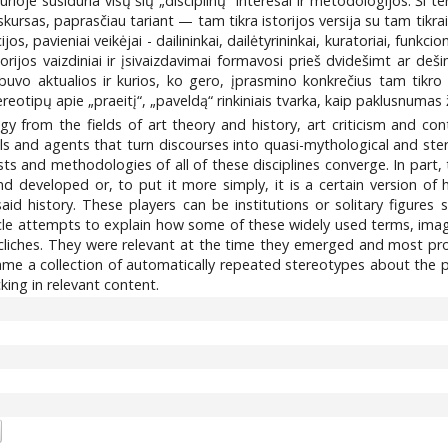
 kurioje susiduria visų šių „disciplinų“ interesai ir metodologijos. Ši t
skursas, paprasčiau tariant — tam tikra istorijos versija su tam tikrai
ijos, pavieniai veikėjai - dailininkai, dailėtyrininkai, kuratoriai, funkci
torijos vaizdiniai ir įsivaizdavimai formavosi prieš dvidešimt ar de
buvo aktualios ir kurios, ko gero, įprasmino konkrečius tam tikro la
reotipų apie „praeitį“, „paveldą“ rinkiniais tvarka, kaip paklusnumas 
logy from the fields of art theory and history, art criticism and co
ls and agents that turn discourses into quasi-mythological and ster
rests and methodologies of all of these disciplines converge. In part,
d developed or, to put it more simply, it is a certain version of h
id history. These players can be institutions or solitary figures su
icle attempts to explain how some of these widely used terms, im
cliches. They were relevant at the time they emerged and most pro
ame a collection of automatically repeated stereotypes about the pa
king in relevant content.
9