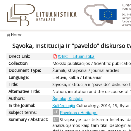
Home
Sąvoka, institucija ir "paveldo" diskurso 
Direct Link:
©InC – Lituanistika
Collection:
Mokslo publikacijos / Scientific publicati
Document Type:
Žurnalų straipsniai / Journal articles
Language:
Lietuvių kalba / Lithuanian
Title:
Sąvoka, institucija ir "paveldo" diskurso 
Alternative Title:
Notion, institution and the discourse of 
Authors:
Šapoka, Kęstutis
In the Journal:
Culturology, 2014, 19, Rytai
Kultūrologija
Subject terms:
LT
Paveldas / Heritage.
Summary / Abstract:
Straipsnyje pasitelkiama keletas dai
LT
analizuojamos kaip tam tikri ideologiniai