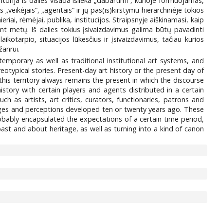
eritorija iš dalies visada išlieka „dabartimi“, kurioje formuojamas,
s „veikėjais“, „agentais“ ir jų pas(is)kirstymu hierarchinėje tokios
onieriai, rėmėjai, publika, institucijos. Straipsnyje aiškinamasi, kaip
šimt metų. Iš dalies tokius įsivaizdavimus galima būtų pavadinti
ikotarpio, situacijos lūkesčius ir įsivaizdavimus, tačiau kurios
žanrui.
ntemporary as well as traditional institutional art systems, and
eotypical stories. Present-day art history or the present day of
 this territory always remains the present in which the discourse
istory with certain players and agents distributed in a certain
ch as artists, art critics, curators, functionaries, patrons and
ages and perceptions developed ten or twenty years ago. These
bably encapsulated the expectations of a certain time period,
st and about heritage, as well as turning into a kind of canon