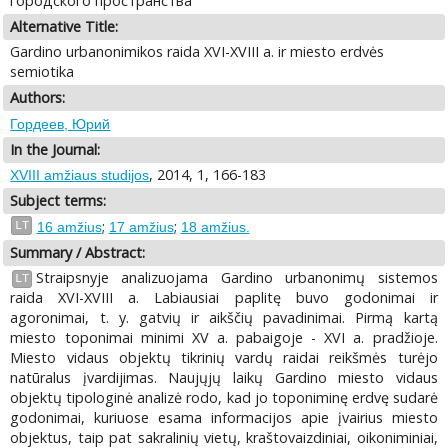
городского пространства
Alternative Title:
Gardino urbanonimikos raida XVI-XVIII a. ir miesto erdvės
semiotika
Authors:
Гордеев, Юрий
In the Journal:
, 2014, 1, 166-183
XVIII amžiaus studijos
Subject terms:
;
;
LT
16 amžius
17 amžius
18 amžius.
Summary / Abstract:
Straipsnyje analizuojama Gardino urbanonimų sistemos
LT
raida XVI-XVIII a. Labiausiai paplitę buvo godonimai ir
agoronimai, t. y. gatvių ir aikščių pavadinimai. Pirmą kartą
miesto toponimai minimi XV a. pabaigoje - XVI a. pradžioje.
Miesto vidaus objektų tikrinių vardų raidai reikšmės turėjo
natūralus įvardijimas. Naujųjų laikų Gardino miesto vidaus
objektų tipologinė analizė rodo, kad jo toponiminę erdvę sudarė
godonimai, kuriuose esama informacijos apie įvairius miesto
objektus, taip pat sakralinių vietų, kraštovaizdiniai, oikoniminiai,