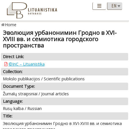
Home
Эволюция урбанонимин Гродно в XVI-
XVIII вв. и семиотика городского
пространства
Direct Link:
©InC – Lituanistika
Collection:
Mokslo publikacijos / Scientific publications
Document Type:
Žurnalų straipsniai / Journal articles
Language:
Rusų kalba / Russian
Title:
Эволюция урбанонимин Гродно в XVI-XVIII вв. и семиотика