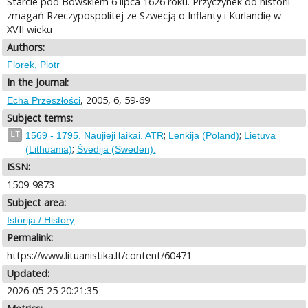
Starcie pod Bowskiem 6 lipca 1626 roku. Przyczynek do historii
zmagań Rzeczypospolitej ze Szwecją o Inflanty i Kurlandię w
XVII wieku
Authors:
Florek, Piotr
In the Journal:
, 2005, 6, 59-69
Echa Przeszłości
Subject terms:
;
;
LT
1569 - 1795. Naujieji laikai. ATR
Lenkija (Poland)
Lietuva
;
(Lithuania)
Švedija (Sweden).
ISSN:
1509-9873
Subject area:
Istorija / History
Permalink:
https://www.lituanistika.lt/content/60471
Updated:
2026-05-25 20:21:35