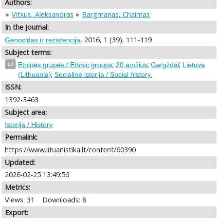
Authors:
Vitkus, Aleksandras
Bargmanas, Chaimas
In the Journal:
, 2016, 1 (39), 111-119
Genocidas ir rezistencija
Subject terms:
;
;
;
LT
Etninės grupės / Ethnic groups
20 amžius
Gargždai
Lietuva
;
(Lithuania)
Socialinė istorija / Social history.
ISSN:
1392-3463
Subject area:
Istorija / History
Permalink:
https://www.lituanistika.lt/content/60390
Updated:
2026-02-25 13:49:56
Metrics:
Views: 31
Downloads: 8
Export: