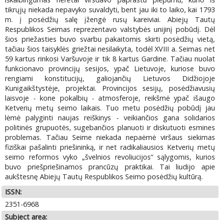
tikrųjų niekada nepavyko suvaldyti, bent jau iki to laiko, kai 1793
m. į posėdžių salę įžengė rusų kareiviai. Abiejų Tautų
Respublikos Seimas reprezentavo valstybės unijinį pobūdį. Dėl
šios priežasties buvo svarbu pakaitomis skirti posėdžių vietą,
tačiau šios taisyklės griežtai nesilaikyta, todėl XVIII a. Seimas net
59 kartus rinkosi Varšuvoje ir tik 8 kartus Gardine. Tačiau nuolat
funkcionavo provincijų sesijos, ypač Lietuvoje, kuriose buvo
rengiami konstitucijų, galiojančių Lietuvos Didžiojoje
Kunigaikštystėje, projektai. Provincijos sesijų, posėdžiavusių
laisvoje - kone pokalbių - atmosferoje, reikšmė ypač išaugo
Ketverių metų seimo laikais. Tuo metu posėdžių pobūdį jau
lėmė palyginti naujas reiškinys - veikiančios gana solidarios
politinės grupuotės, sugebančios planuoti ir diskutuoti esmines
problemas. Tačiau Seime niekada nepaėmė viršaus siekimas
fiziškai pašalinti priešininką, ir net radikaliausios Ketverių metų
seimo reformos vyko „švelnios revoliucijos“ sąlygomis, kurios
buvo priešpriešinamos prancūzų praktikai. Tai liudijo apie
aukštesnę Abiejų Tautų Respublikos Seimo posėdžių kultūrą.
ISSN:
2351-6968
Subject area: