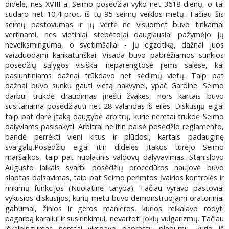
didelė, nes XVIII a. Seimo posėdžiai vyko net 3618 dienų, o tai
sudaro net 10,4 proc. iš tų 95 seimų veiklos metų. Tačiau šis
seimų pastovumas ir jų vertė ne visuomet buvo tinkamai
vertinami, nes vietiniai stebėtojai daugiausiai pažymėjo jų
neveiksmingumą, o svetimšaliai - jų egzotiką, dažnai juos
vaizduodami karikatūriškai. Visada buvo pabrėžiamos sunkios
posėdžių sąlygos visiškai neparengtose jiems salėse, kai
pasiuntiniams dažnai trūkdavo net sėdimų vietų. Taip pat
dažnai buvo sunku gauti vietą nakvynei, ypač Gardine. Seimo
darbui trukdė draudimas įnešti žvakes, nors kartais buvo
susitariama posėdžiauti net 28 valandas iš eilės. Diskusijų eigai
taip pat darė įtaką daugybė arbitrų, kurie neretai trukdė Seimo
dalyviams pasisakyti. Arbitrai ne itin paisė posėdžio reglamento,
bandė perrėkti vieni kitus ir plūdosi, kartais padauginę
svaigalų.Posėdžių eigai itin didelės įtakos turėjo Seimo
maršalkos, taip pat nuolatinis valdovų dalyvavimas. Stanislovo
Augusto laikais svarbi posėdžių procedūros naujovė buvo
slaptas balsavimas, taip pat Seimo perimtos įvairios kontrolės ir
rinkimų funkcijos (Nuolatinė taryba). Tačiau vyravo pastoviai
vykusios diskusijos, kurių metu buvo demonstruojami oratoriniai
gabumai, žinios ir geros manieros, kurios reikalavo rodyti
pagarbą karaliui ir susirinkimui, nevartoti jokių vulgarizmų. Tačiau
iškalbingumas neretai virsdavo paprastu plepumu, kurio iš