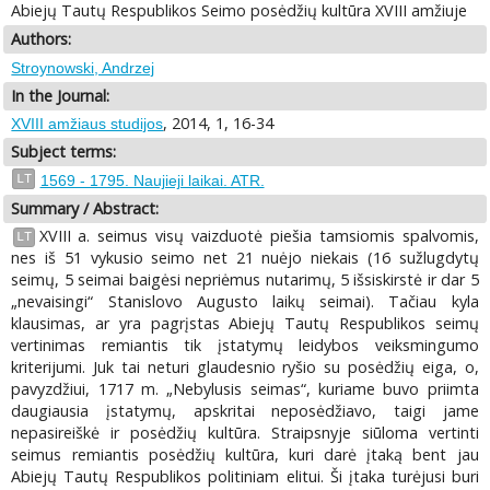
Abiejų Tautų Respublikos Seimo posėdžių kultūra XVIII amžiuje
Authors:
Stroynowski, Andrzej
In the Journal:
, 2014, 1, 16-34
XVIII amžiaus studijos
Subject terms:
LT
1569 - 1795. Naujieji laikai. ATR.
Summary / Abstract:
XVIII a. seimus visų vaizduotė piešia tamsiomis spalvomis,
LT
nes iš 51 vykusio seimo net 21 nuėjo niekais (16 sužlugdytų
seimų, 5 seimai baigėsi nepriėmus nutarimų, 5 išsiskirstė ir dar 5
„nevaisingi“ Stanislovo Augusto laikų seimai). Tačiau kyla
klausimas, ar yra pagrįstas Abiejų Tautų Respublikos seimų
vertinimas remiantis tik įstatymų leidybos veiksmingumo
kriterijumi. Juk tai neturi glaudesnio ryšio su posėdžių eiga, o,
pavyzdžiui, 1717 m. „Nebylusis seimas“, kuriame buvo priimta
daugiausia įstatymų, apskritai neposėdžiavo, taigi jame
nepasireiškė ir posėdžių kultūra. Straipsnyje siūloma vertinti
seimus remiantis posėdžių kultūra, kuri darė įtaką bent jau
Abiejų Tautų Respublikos politiniam elitui. Ši įtaka turėjusi buri