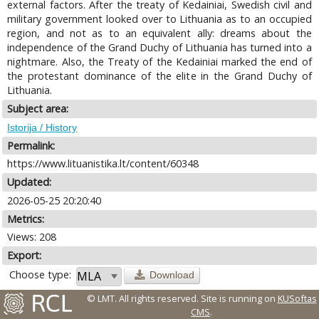
external factors. After the treaty of Kedainiai, Swedish civil and
military government looked over to Lithuania as to an occupied
region, and not as to an equivalent ally: dreams about the
independence of the Grand Duchy of Lithuania has turned into a
nightmare. Also, the Treaty of the Kedainiai marked the end of
the protestant dominance of the elite in the Grand Duchy of
Lithuania.
Subject area:
Istorija / History
Permalink:
https://www.lituanistika.lt/content/60348
Updated:
2026-05-25 20:20:40
Metrics:
Views: 208
Export:
Choose type:
Download
© LMT. All rights reserved.
Site is running on
KUSoftas
CMS
.