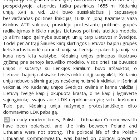
perspektyvoje, atspirties tašku pasirinkus 1655 m. Kėdainių
uniją. XVII a. vid. LDK buvo susiskaldžiusi į tapusavyje
besivaržančias politines frakcijas; 1648 m. Joną Kazimierą Vazą
išrinkus ATR valdovu, prasidėjo protestantų politinės grupės
radikalėjimas ir iškilo naujas Lietuvos politinės ateities modelis.
Jo ašimi tapo galimybė sudaryti unijų tarp Lietuvos ir Švedijos.
Todėl per Antrąjį Šiaurės karą skirtingos Lietuvos bajorų grupės
kelis kartus bandė nutraukti uniją su Lenkija ir pakeisti ją unija su
kuria nors kita valstybe. Kėdainių unijos principas iliustravo
grįžimą prie senojo lietuviško modelio. Visos prieš tai buvusios
unijos ir sutartys su Lenkijos karaliumi buvo atšauktos, o
Lietuvos bajorija atsisakė teisės rinkti didįjį kunigaikštį. Kėdainių
unija nebuvo sėkminga; jos nesėkmę nulėmė ir vidiniai, ir išoriniai
veiksniai. Po Kėdainių unijos Švedijos civilinė ir karinė valdžia į
Lietuvą žvelgė kaip į okupuotą kraštą, o ne kaip į lygiavertę
sąjungininkę: svajos apie LDK nepriklausomybę virto košmaru.
Taip pat Kėdainių unija nužymėjo protestantiškojo elito
dominavimo LDK pabaigą.
In early modern times, Polish - Lithuanian Commonwealth
EN
have been polarised, and the links between Poland and
Lithuania were not strong. The political life of the Polish–
Lithuanian Commonwealth, was based on political power in