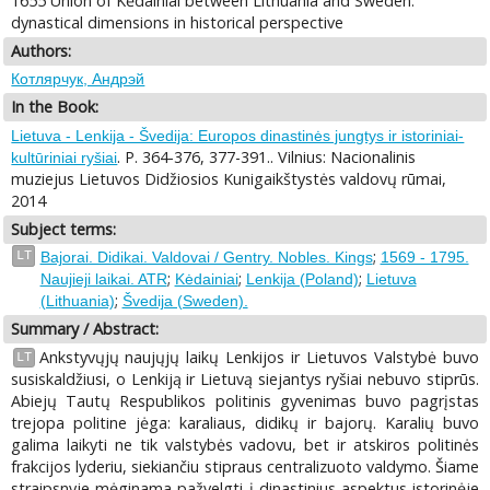
1655 Union of Kėdainiai between Lithuania and Sweden:
dynastical dimensions in historical perspective
Authors:
Котлярчук, Андрэй
In the Book:
Lietuva - Lenkija - Švedija: Europos dinastinės jungtys ir istoriniai-
. P. 364-376, 377-391.. Vilnius: Nacionalinis
kultūriniai ryšiai
muziejus Lietuvos Didžiosios Kunigaikštystės valdovų rūmai,
2014
Subject terms:
;
LT
Bajorai. Didikai. Valdovai / Gentry. Nobles. Kings
1569 - 1795.
;
;
;
Naujieji laikai. ATR
Kėdainiai
Lenkija (Poland)
Lietuva
;
(Lithuania)
Švedija (Sweden).
Summary / Abstract:
Ankstyvųjų naujųjų laikų Lenkijos ir Lietuvos Valstybė buvo
LT
susiskaldžiusi, o Lenkiją ir Lietuvą siejantys ryšiai nebuvo stiprūs.
Abiejų Tautų Respublikos politinis gyvenimas buvo pagrįstas
trejopa politine jėga: karaliaus, didikų ir bajorų. Karalių buvo
galima laikyti ne tik valstybės vadovu, bet ir atskiros politinės
frakcijos lyderiu, siekiančiu stipraus centralizuoto valdymo. Šiame
straipsnyje mėginama pažvelgti į dinastinius aspektus istorinėje