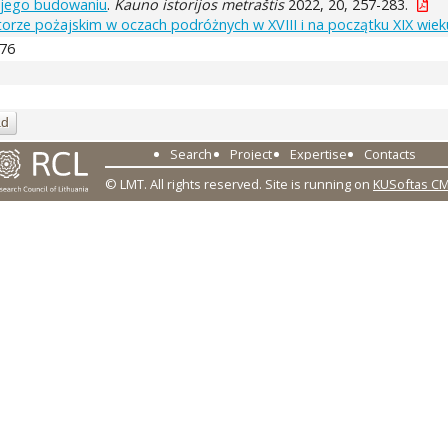
o jego budowaniu
.
Kauno istorijos metraštis
2022, 20, 257-283.
orze pożajskim w oczach podróżnych w XVIII i na początku XIX wiek
276
ad
Search
Project
Expertise
Contacts
© LMT. All rights reserved.
Site is running on
KUSoftas C