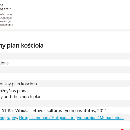
y plan kościoła
tions
oczny plan kościoła
bažnyčios planas
y and the church plan
P. 51-85.. Vilnius: Lietuvos kultūros tyrimų institutas, 2014
;
;
conography
Religinis menas / Religious art
Vienuolijos / Monasteries.