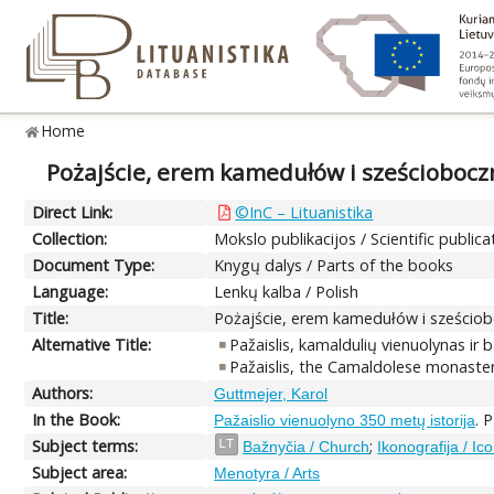
Home
Pożajście, erem kamedułów i sześcioboczn
Direct Link:
©InC – Lituanistika
Collection:
Mokslo publikacijos / Scientific publica
Document Type:
Knygų dalys / Parts of the books
Language:
Lenkų kalba / Polish
Title:
Pożajście, erem kamedułów i sześciob
Alternative Title:
Pažaislis, kamaldulių vienuolynas ir 
Pažaislis, the Camaldolese monaster
Authors:
Guttmejer, Karol
In the Book:
. 
Pažaislio vienuolyno 350 metų istorija
Subject terms:
;
LT
Bažnyčia / Church
Ikonografija / I
Subject area:
Menotyra / Arts