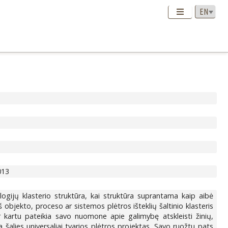
013
logijų klasterio struktūra, kai struktūra suprantama kaip aibė
objekto, proceso ar sistemos plėtros išteklių šaltinio klasteris
 kartu pateikia savo nuomone apie galimybę atskleisti žinių,
šalies universaliai tvarios plėtros projektas. Savo ruožtu pats