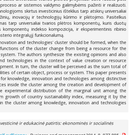
 proceso ar sistemos valdymo galimybėms pažinti ir realizuoti.
ologijoms skirtus investicinius išteklius tarp atskirų universaliai
žinių, inovacijų ir technologijų kūrimo ir plėtojimo. Pasitelkus
ymas tarp universaliai tvarios plėtros komponentų, kuris duotų
 komponentų indekso kompozicija, ir eksperimentinis ribinio
asterio integralųjį funkcionalumą.
innovation and technologies' cluster should be formed, when the
unctions of the cluster change from being a resource for the
system. The authors synthesize the existing opinions and also
nd technologies in the context of value creation or resource
ent. In turn, the cluster will be perceived as the sum total of
ities of certain object, process or system. This paper presents
s for knowledge, innovation and technologies among distinctive
rces inside the cluster among the creation and development of
the experimental distribution of the marginal unit among the
 growth of country sustainability index, measuring it by the
in the cluster among knowledge, innovation and technologies
vesticinė ir edukacinė patirtis: ekonominės ir socialinės