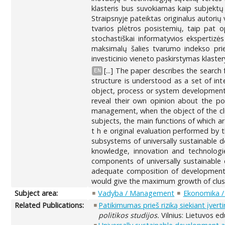
klasteris bus suvokiamas kaip subjektų 
Straipsnyje pateiktas originalus autorių v
tvarios plėtros posistemių, taip pat opt
stochastiškai informatyvios ekspertizė
maksimalų šalies tvarumo indekso prie
investicinio vieneto paskirstymas klaster
[...] The paper describes the searc
EN
structure is understood as a set of in
object, process or system development,
reveal their own opinion about the pos
management, when the object of the clus
subjects, the main functions of which a
t h e original evaluation performed by 
subsystems of universally sustainable 
knowledge, innovation and technologie
components of universally sustainable
adequate composition of development c
would give the maximum growth of cluste
Subject area:
Vadyba / Management
Ekonomika /
Related Publications:
Patikimumas prieš riziką siekiant įvert
politikos studijos.
Vilnius: Lietuvos ed