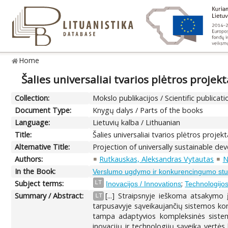
Home
Šalies universaliai tvarios plėtros projek
Collection:
Mokslo publikacijos / Scientific publicati
Document Type:
Knygų dalys / Parts of the books
Language:
Lietuvių kalba / Lithuanian
Title:
Šalies universaliai tvarios plėtros projek
Alternative Title:
Projection of universally sustainable de
Authors:
Rutkauskas, Aleksandras Vytautas
N
In the Book:
Verslumo ugdymo ir konkurencingumo stu
Subject terms:
;
LT
Inovacijos / Innovations
Technologijos
Summary / Abstract:
[...] Straipsnyje ieškoma atsakymo 
LT
tarpusavyje sąveikaujančių sistemos komp
tampa adaptyvios kompleksinės sistemo
inovacijų ir technologijų sąveiką vertė