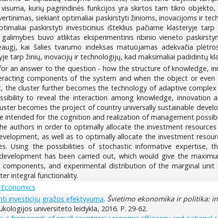
visuma, kurių pagrindinės funkcijos yra skirtos tam tikro objekto,
ertinimas, siekiant optimaliai paskirstyti žinioms, inovacijoms ir techn
imaliai paskirstyti investicinius išteklius pačiame klasteryje tarp 
s galimybes buvo atliktas eksperimentinis ribinio vieneto paskirst
augį, kai šalies tvarumo indeksas matuojamas adekvačia plėtros
yje tarp žinių, inovacijų ir technologijų, kad maksimaliai padidintų kl
h for an answer to the question - how the structure of knowledge, 
teracting components of the system and when the object or even f
 the cluster further becomes the technology of adaptive complex 
sibility to reveal the interaction among knowledge, innovation a
ter becomes the project of country universally sustainable developm
re intended for the cognition and realization of management possibil
the authors in order to optimally allocate the investment resource
development, as well as to optimally allocate the investment resou
s. Using the possibilities of stochastic informative expertise, 
 development has been carried out, which would give the maximum
omponents, and experimental distribution of the marginal unit 
r integral functionality.
 Economics
inti investicijų grąžos efektyvumą
.
Švietimo ekonomika ir politika: in
ukologijos universiteto leidykla, 2016. P. 29-62.