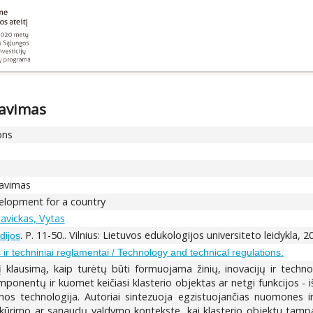
tavimas
ons
tavimas
velopment for a country
avickas, Vytas
. P. 11-50.. Vilnius: Lietuvos edukologijos universiteto leidykla, 2
dijos
 ir techniniai reglamentai / Technology and technical regulations.
į klausimą, kaip turėtų būti formuojama žinių, inovacijų ir techno
onentų ir kuomet keičiasi klasterio objektas ar netgi funkcijos - iš 
s technologija. Autoriai sintezuoja egzistuojančias nuomones ir
s kūrimo ar sąnaudų valdymo kontekste, kai klasterio objektu tampa 