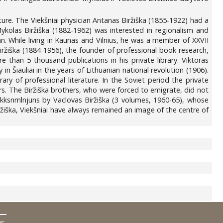
ure. The Viekšniai physician Antanas Biržiška (1855-1922) had a
n Mykolas Biržiška (1882-1962) was interested in regionalism and
an. While living in Kaunas and Vilnius, he was a member of XXVII
ržiška (1884-1956), the founder of professional book research,
han 5 thousand publications in his private library. Viktoras
n Šiauliai in the years of Lithuanian national revolution (1906).
ary of professional literature. In the Soviet period the private
ers. The Biržiška brothers, who were forced to emigrate, did not
k Akksnmlnjuns by Vaclovas Biržiška (3 volumes, 1960-65), whose
ržiška, Viekšniai have always remained an image of the centre of