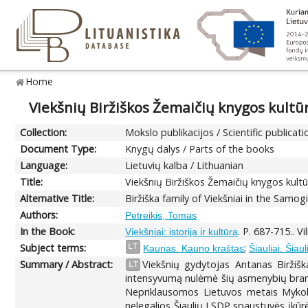
Home
Viekšnių Biržiškos Žemaičių knygos kultū
Collection:
Mokslo publikacijos / Scientific publicati
Document Type:
Knygų dalys / Parts of the books
Language:
Lietuvių kalba / Lithuanian
Title:
Viekšnių Biržiškos Žemaičių knygos kultū
Alternative Title:
Biržiška family of Viekšniai in the Samog
Authors:
Petreikis, Tomas
In the Book:
. P. 687-715.. V
Viekšniai: istorija ir kultūra
Subject terms:
;
LT
Kaunas. Kauno kraštas
Šiauliai. Šiau
Summary / Abstract:
Viekšnių gydytojas Antanas Biržišk
LT
intensyvumą nulėmė šių asmenybių branda,
Nepriklausomos Lietuvos metais Mykola
nelegalios Šiaulių LSDP spaustuvės įkūrėj