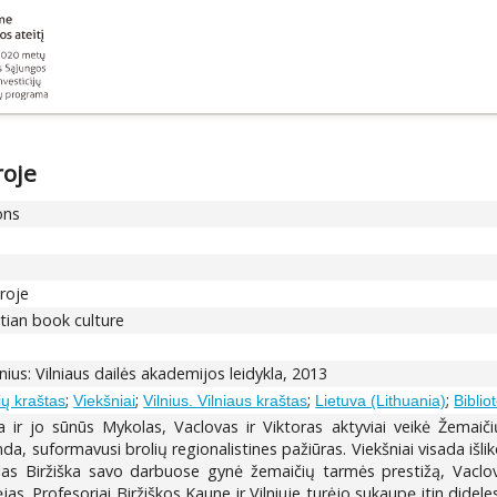
roje
ons
roje
itian book culture
ilnius: Vilniaus dailės akademijos leidykla, 2013
;
;
;
;
lių kraštas
Viekšniai
Vilnius. Vilniaus kraštas
Lietuva (Lithuania)
Biblio
a ir jo sūnūs Mykolas, Vaclovas ir Viktoras aktyviai veikė Žemaiči
 suformavusi brolių regionalistines pažiūras. Viekšniai visada išlik
s Biržiška savo darbuose gynė žemaičių tarmės prestižą, Vaclova
as. Profesoriai Biržiškos Kaune ir Vilniuje turėjo sukaupę itin didele