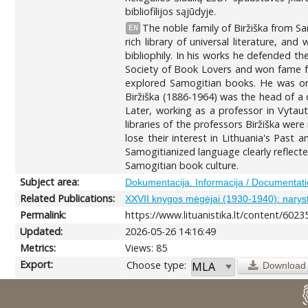
bibliofilijos sąjūdyje.
The noble family of Biržiška from S
EN
rich library of universal literature, an
bibliophily. In his works he defended th
Society of Book Lovers and won fame for
explored Samogitian books. He was one 
Biržiška (1886-1964) was the head of a c
Later, working as a professor in Vytauta
libraries of the professors Biržiška wer
lose their interest in Lithuania's Past
Samogitianized language clearly reflecte
Samogitian book culture.
Subject area:
Dokumentacija. Informacija / Documentatio
Related Publications:
XXVII knygos mėgėjai (1930-1940): naryst
Permalink:
https://www.lituanistika.lt/content/6023
Updated:
2026-05-26 14:16:49
Metrics:
Views: 85
Export:
Choose type:
Download