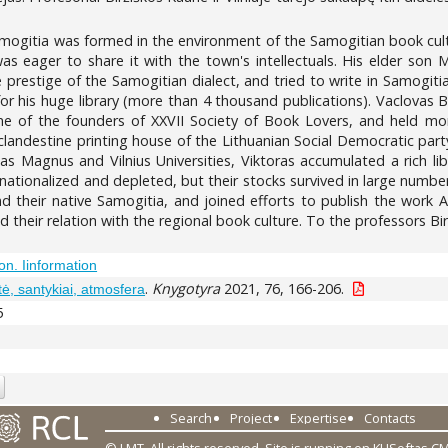
amogitia was formed in the environment of the Samogitian book cult
d was eager to share it with the town's intellectuals. His elder so
e prestige of the Samogitian dialect, and tried to write in Samogiti
 his huge library (more than 4 thousand publications). Vaclovas Bi
of the founders of XXVII Society of Book Lovers, and held more t
landestine printing house of the Lithuanian Social Democratic party i
s Magnus and Vilnius Universities, Viktoras accumulated a rich libr
e nationalized and depleted, but their stocks survived in large numb
 and their native Samogitia, and joined efforts to publish the wor
d their relation with the regional book culture. To the professors Bi
n. Iinformation
.
Knygotyra
2021, 76, 166-206.
ė, santykiai, atmosfera
5
Search
Project
Expertise
Contacts