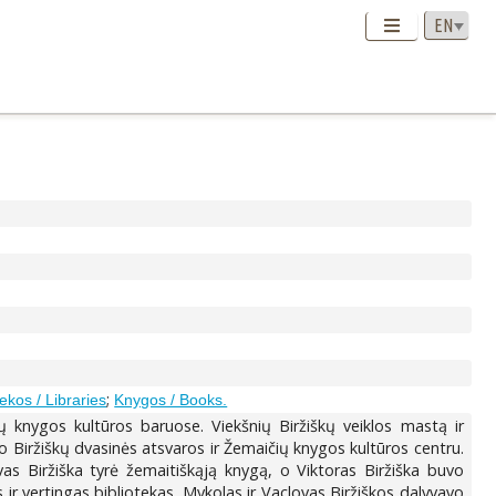
;
tekos / Libraries
Knygos / Books.
ų knygos kultūros baruose. Viekšnių Biržiškų veiklos mastą ir
o Biržiškų dvasinės atsvaros ir Žemaičių knygos kultūros centru.
s Biržiška tyrė žemaitiškąją knygą, o Viktoras Biržiška buvo
s ir vertingas bibliotekas. Mykolas ir Vaclovas Biržiškos dalyvavo