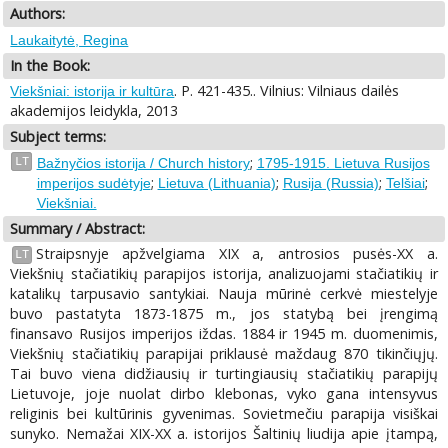
Authors:
Laukaitytė, Regina
In the Book:
. P. 421-435.. Vilnius: Vilniaus dailės
Viekšniai: istorija ir kultūra
akademijos leidykla, 2013
Subject terms:
;
LT
Bažnyčios istorija / Church history
1795-1915. Lietuva Rusijos
;
;
;
;
imperijos sudėtyje
Lietuva (Lithuania)
Rusija (Russia)
Telšiai
Viekšniai.
Summary / Abstract:
Straipsnyje apžvelgiama XIX a, antrosios pusės-XX a.
LT
Viekšnių stačiatikių parapijos istorija, analizuojami stačiatikių ir
katalikų tarpusavio santykiai. Nauja mūrinė cerkvė miestelyje
buvo pastatyta 1873-1875 m., jos statybą bei įrengimą
finansavo Rusijos imperijos iždas. 1884 ir 1945 m. duomenimis,
Viekšnių stačiatikių parapijai priklausė maždaug 870 tikinčiųjų.
Tai buvo viena didžiausių ir turtingiausių stačiatikių parapijų
Lietuvoje, joje nuolat dirbo klebonas, vyko gana intensyvus
religinis bei kultūrinis gyvenimas. Sovietmečiu parapija visiškai
sunyko. Nemažai XIX-XX a. istorijos Šaltinių liudija apie įtampą,