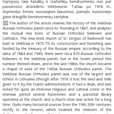
tvyrojusią tarp katalikų ir stačiatikių bendruomenių nuo pat
pastarosios atsiradimo Viekšniuose. Tačiau po 1918 m.,
išsprendus žemės nuosavybės klausimus, pamažu nusistovėjo
gana draugiški bendruomenių santykiai.
The author of the article reviews the history of the Viekšniai
EN
Russian Orthodox parish since its founding in 1867, and analyses
the mutual rela tions of Russian Orthodox believers and
Catholics. The new brick church of St. Sergius of Radonezh has
built in Viekšniai in 1873-75; its construction and furnishing was
funded by the treasury of the Russian empire. According to the
data of 1884 and 1945, there were circa 870 Russian Orthodox
believers in the Viekšniai parish, but in the Soviet period this
number thinned down, and in the late 1980s the church became
a chapel of ease of the Telšiai Russian Orthodox parish. The
Viekšniai Russian Orthodox parish was one of the largest and
richest in Lithuania (though after 1918 it lost the land and mills
given to it by the tsarist administration). It had a dean, and was
noted for quite an intensive religious and cultural scene: in the
interwar period several fraternities and a parochial library
operated at the church, and a church choir was active for a long
time. Quite many historical sources from the 19th-20th centuries
testify to the tension, which strained the relations of the