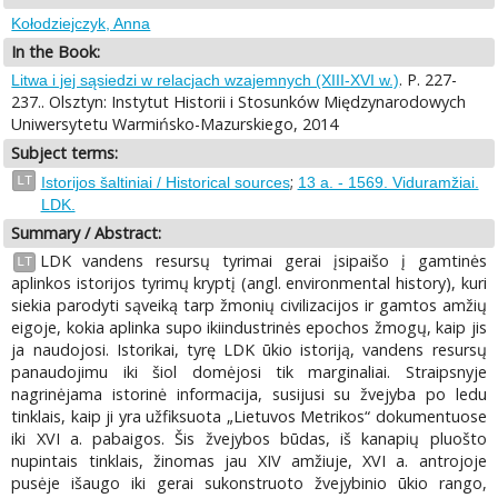
Kołodziejczyk, Anna
In the Book:
. P. 227-
Litwa i jej sąsiedzi w relacjach wzajemnych (XIII-XVI w.)
237.. Olsztyn: Instytut Historii i Stosunków Międzynarodowych
Uniwersytetu Warmińsko-Mazurskiego, 2014
Subject terms:
;
LT
Istorijos šaltiniai / Historical sources
13 a. - 1569. Viduramžiai.
LDK.
Summary / Abstract:
LDK vandens resursų tyrimai gerai įsipaišo į gamtinės
LT
aplinkos istorijos tyrimų kryptį (angl. environmental history), kuri
siekia parodyti sąveiką tarp žmonių civilizacijos ir gamtos amžių
eigoje, kokia aplinka supo ikiindustrinės epochos žmogų, kaip jis
ja naudojosi. Istorikai, tyrę LDK ūkio istoriją, vandens resursų
panaudojimu iki šiol domėjosi tik marginaliai. Straipsnyje
nagrinėjama istorinė informacija, susijusi su žvejyba po ledu
tinklais, kaip ji yra užfiksuota „Lietuvos Metrikos“ dokumentuose
iki XVI a. pabaigos. Šis žvejybos būdas, iš kanapių pluošto
nupintais tinklais, žinomas jau XIV amžiuje, XVI a. antrojoje
pusėje išaugo iki gerai sukonstruoto žvejybinio ūkio rango,