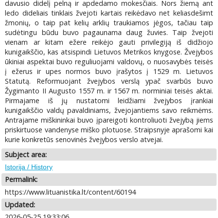
davusio didelį pelną ir apdedamo mokesčiais. Nors žiemą ant
ledo dideliais tinklais žvejoti kartais reikėdavo net keliasdešimt
žmonių, o taip pat kelių arklių traukiamos jėgos, tačiau taip
sudėtingu būdu buvo pagaunama daug žuvies. Taip žvejoti
vienam ar kitam ežere reikėjo gauti privilegiją iš didžiojo
kunigaikščio, kas atsispindi Lietuvos Metrikos knygose. Žvejybos
ūkiniai aspektai buvo reguliuojami valdovų, o nuosavybės teisės
į ežerus ir upes normos buvo įrašytos į 1529 m. Lietuvos
Statutą. Reformuojant žvejybos verslą ypač svarbūs buvo
Žygimanto II Augusto 1557 m. ir 1567 m. norminiai teisės aktai.
Pirmajame iš jų nustatomi leidžiami žvejybos įrankiai
kunigaikščio valdų pavaldiniams, žvejojantiems savo reikmėms.
Antrajame miškininkai buvo įpareigoti kontroliuoti žvejybą jiems
priskirtuose vandenyse miško plotuose. Straipsnyje aprašomi kai
kurie konkretūs senovinės žvejybos verslo atvejai.
Subject area:
Istorija / History
Permalink:
https://www.lituanistika.lt/content/60194
Updated:
2026-05-25 19:33:06