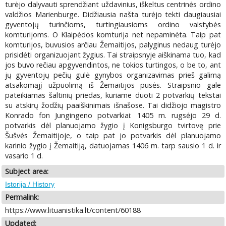
turėjo dalyvauti sprendžiant uždavinius, iškeltus centrinės ordino
valdžios Marienburge. Didžiausia našta turėjo tekti daugiausiai
gyventojų turinčioms, turtingiausioms ordino valstybės
komturijoms. O Klaipėdos komturija net nepaminėta. Taip pat
komturijos, buvusios arčiau Žemaitijos, palyginus nedaug turėjo
prisidėti organizuojant žygius. Tai straipsnyje aiškinama tuo, kad
jos buvo rečiau apgyvendintos, ne tokios turtingos, o be to, ant
jų gyventojų pečių gulė gynybos organizavimas prieš galimą
atsakomąjį užpuolimą iš Žemaitijos pusės. Straipsnio gale
pateikiamas šaltinių priedas, kuriame duoti 2 potvarkių tekstai
su atskirų žodžių paaiškinimais išnašose. Tai didžiojo magistro
Konrado fon Jungingeno potvarkiai: 1405 m. rugsėjo 29 d.
potvarkis dėl planuojamo žygio į Konigsburgo tvirtovę prie
Šušvės Žemaitijoje, o taip pat jo potvarkis dėl planuojamo
karinio žygio į Žemaitiją, datuojamas 1406 m. tarp sausio 1 d. ir
vasario 1 d.
Subject area:
Istorija / History
Permalink:
https://www.lituanistika.lt/content/60188
Updated: