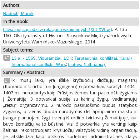
Authors:
Radoch, Marek
In the Book:
. P. 135-
Litwa i jej sąsiedzi w relacjach wzajemnych (XIII-XVI w.)
160.. Olsztyn: Instytut Historii i Stosunków Międzynarodowych
Uniwersytetu Warmińsko-Mazurskiego, 2014
Subject terms:
;
LT
13 a. - 1569. Viduramžiai. LDK
Tarptautiniai konfliktai. Karai /
;
International conflicts. Wars
Lietuva (Lithuania).
Summary / Abstract:
Iki mūsų laikų yra išlikę kryžiuočių didžiųjų magistrų
LT
(Konrado ir Ulricho fon Jungingenų) 6 potvarkiai, surašyti 1404–
1407 m., nurodantys kaip Prūsijos žemės turi pasiruošti žygiams
į Žemaitiją. 3 potvarkiai susiję su karinių žygių, vadinamųjų
„reizų“ organizavimu. 2 nurodo pasiruošimo būdus statybos
žygiams, o vienas duoda nurodymus dėl aprūpinimo maistu ir
įranga planuojant žygį į vieną iš ordino tvirtovių Žemaitijoje, kur
buvo žemaičių vaito būstinė. Visi 6 potvarkiai yra vertingi kaip
šaltiniai rekonstruojant kryžiuočių valstybės vidinę organizaciją.
Jie atskleidžia kaip atskiros sudėtinės administracinės dalys