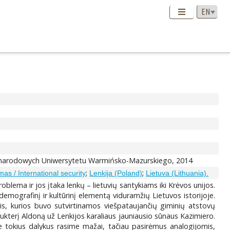
iędzynarodowych Uniwersytetu Warmińsko-Mazurskiego, 2014
;
;
as / International security
Lenkija (Poland)
Lietuva (Lithuania).
problema ir jos įtaka lenkų – lietuvių santykiams iki Krėvos unijos.
demografinį ir kultūrinį elementą viduramžių Lietuvos istorijoje.
rtis, kurios buvo sutvirtinamos viešpataujančių giminių atstovų
ukterį Aldoną už Lenkijos karaliaus jauniausio sūnaus Kazimiero.
apie tokius dalykus rasime mažai, tačiau pasirėmus analogijomis,