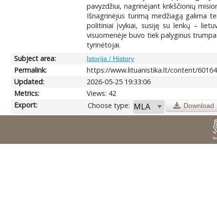
pavyzdžiui, nagrinėjant krikščionių misio
Išnagrinėjus turimą medžiagą galima teigt
politiniai įvykiai, susiję su lenkų – li
visuomenėje buvo tiek palyginus trumpas,
tyrinėtojai.
Subject area:
Istorija / History
Permalink:
https://www.lituanistika.lt/content/6016
Updated:
2026-05-25 19:33:06
Metrics:
Views: 42
Export:
Choose type:
Download