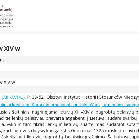
w XIV w
ons
 w XIV w
. P. 39-52.. Olsztyn: Instytut Historii i Stosunków M
 (XIII-XVI w.)
;
tiniai konfliktai. Karai / International conflicts. Wars
Tarptautinis saugum
usiais šaltiniais, nagrinėjama lietuvių XIII–XIV a. pagrobtų belaisvių 
d tie lenkų belaisviai, prievarta atgabenti į Lietuvą, sudarė svarbų 
 a. vyko ir tam tikras lenkų ir lietuvių suartėjimas sudarant suta
s, kad Lietuvos didysis kunigaikštis Gediminas 1325 m. išleido savo d
 išsireikalauti lietuvių pagrobtų belaisvių grąžinimo. Šaltiniuose 