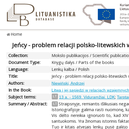
Home
Jeńcy - problem relacji polsko-litewskich 
Collection:
Mokslo publikacijos / Scientific publicati
Document Type:
Knygų dalys / Parts of the books
Language:
Lenkų kalba / Polish
Title:
Jeńcy - problem relacji polsko-litewskich
Authors:
Niewiński, Andrzej
In the Book:
Litwa i jej sąsiedzi w relacjach wzajemnych
Subject terms:
;
LT
13 a. - 1569. Viduramžiai. LDK
Tarptau
Summary / Abstract:
Straipsnyje, remiantis išlikusiais nega
LT
Istoriografijoje galima rasti nuomonę, ka
Vis dėlto nereikia ignoruoti to, kad XIV
santuokomis. Yra žinomas istorinis fakta
Tuo ir kitais atvejais lenkų pusė galėjo