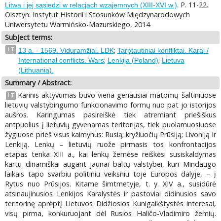
. P. 11-22..
Litwa i jej sąsiedzi w relacjach wzajemnych (XIII-XVI w.)
Olsztyn: Instytut Historii i Stosunków Międzynarodowych
Uniwersytetu Warmińsko-Mazurskiego, 2014
Subject terms:
;
LT
13 a. - 1569. Viduramžiai. LDK
Tarptautiniai konfliktai. Karai /
;
;
International conflicts. Wars
Lenkija (Poland)
Lietuva
(Lithuania).
Summary / Abstract:
Karinis aktyvumas buvo viena geriausiai matomų šaltiniuose
LT
lietuvių valstybingumo funkcionavimo formų nuo pat jo istorijos
aušros. Karingumas pasireiškė tiek atremiant priešiškus
antpuolius į lietuvių gyvenamas teritorijas, tiek puolamuosiuose
žygiuose prieš visus kaimynus: Rusią; kryžiuočių Prūsiją; Livoniją ir
Lenkiją. Lenkų – lietuvių ruože pirmasis tos konfrontacijos
etapas tenka XIII a., kai lenkų žemėse reiškėsi susiskaldymas
kartu dinamiškai augant jaunai baltų valstybei, kuri Mindaugo
laikais tapo svarbiu politiniu veiksniu toje Europos dalyje, – į
Rytus nuo Prūsijos. Kitame šimtmetyje, t. y. XIV a., susidūrė
atsinaujinusios Lenkijos Karalystės ir pastoviai didinusios savo
teritorinę aprėptį Lietuvos Didžiosios Kunigaikštystės interesai,
visų pirma, konkuruojant dėl Rusios Haličo-Vladimiro žemių.