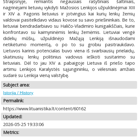
Straipsnyje, remiantis negausiais rašytiniais šaltiniais,
nagrinėjami lietuvių vykdyti Mažosios Lenkijos užpuldinėjimai XIII
ir XIV a. Pagonis lietuvius ir jotvingius kai kurių lenkų žemių
valdovai pasitelkdavo vidaus kovose su savo priešininkais. Be to,
lietuviai bendradarbiavo su Haličo-Vladimiro kunigaikščiais, kurie
konfrontavo su kaimyninėmis lenkų žemėmis. Lietuviai vengė
didelių mūšių, užpuldinėjo Mažąją Lenkiją išnaudodami
netikėtumo momentą, o po to su grobiu pasitraukdavo.
Lietuvos karinis potencialas buvo viena iš svarbiausių prielaidų,
skatinusių lenkų politinius vadovus ieškoti susitarimo su
lietuviais. Dėl to jau XIV a. pabaigoje Lietuva iš priešo tapo
artimu Lenkijos Karalystės sąjungininku, o vėlesniais amžiais
sudarė su Lenkija vieną valstybę.
Subject area:
Istorija / History
Permalink:
https://www.lituanistika.lt/content/60162
Updated:
2026-05-25 19:33:06
Metrics: