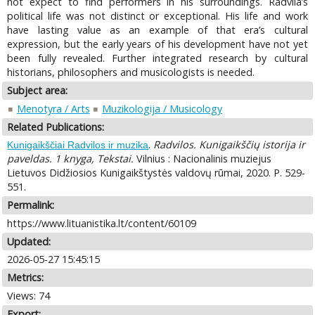
not expect to find performers in his surroundings. Radvila’s
political life was not distinct or exceptional. His life and work
have lasting value as an example of that era’s cultural
expression, but the early years of his development have not yet
been fully revealed. Further integrated research by cultural
historians, philosophers and musicologists is needed.
Subject area:
Menotyra / Arts
Muzikologija / Musicology
Related Publications:
.
Radvilos. Kunigaikščių istorija ir
Kunigaikščiai Radvilos ir muzika
paveldas. 1 knyga, Tekstai.
Vilnius : Nacionalinis muziejus
Lietuvos Didžiosios Kunigaikštystės valdovų rūmai, 2020. P. 529-
551.
Permalink:
https://www.lituanistika.lt/content/60109
Updated:
2026-05-27 15:45:15
Metrics:
Views: 74
Export: