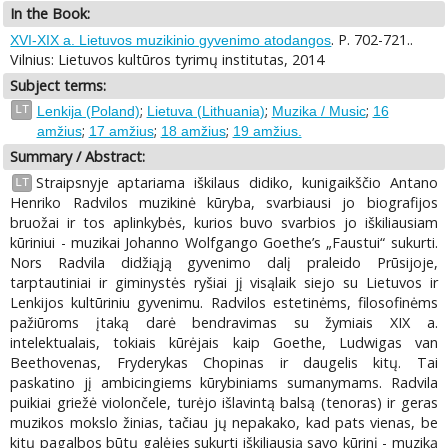
In the Book:
. P. 702-721..
XVI-XIX a. Lietuvos muzikinio gyvenimo atodangos
Vilnius: Lietuvos kultūros tyrimų institutas, 2014
Subject terms:
;
;
;
LT
Lenkija (Poland)
Lietuva (Lithuania)
Muzika / Music
16
;
;
;
amžius
17 amžius
18 amžius
19 amžius.
Summary / Abstract:
Straipsnyje aptariama iškilaus didiko, kunigaikščio Antano
LT
Henriko Radvilos muzikinė kūryba, svarbiausi jo biografijos
bruožai ir tos aplinkybės, kurios buvo svarbios jo iškiliausiam
kūriniui - muzikai Johanno Wolfgango Goethe’s „Faustui“ sukurti.
Nors Radvila didžiąją gyvenimo dalį praleido Prūsijoje,
tarptautiniai ir giminystės ryšiai jį visąlaik siejo su Lietuvos ir
Lenkijos kultūriniu gyvenimu. Radvilos estetinėms, filosofinėms
pažiūroms įtaką darė bendravimas su žymiais XIX a.
intelektualais, tokiais kūrėjais kaip Goethe, Ludwigas van
Beethovenas, Fryderykas Chopinas ir daugelis kitų. Tai
paskatino jį ambicingiems kūrybiniams sumanymams. Radvila
puikiai griežė violončele, turėjo išlavintą balsą (tenoras) ir geras
muzikos mokslo žinias, tačiau jų nepakako, kad pats vienas, be
kitų pagalbos būtų galėjęs sukurti iškiliausią savo kūrinį - muziką