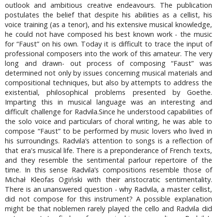
outlook and ambitious creative endeavours. The publication
postulates the belief that despite his abilities as a cellist, his
voice training (as a tenor), and his extensive musical knowledge,
he could not have composed his best known work - the music
for “Faust” on his own. Today it is difficult to trace the input of
professional composers into the work of this amateur. The very
long and drawn- out process of composing “Faust” was
determined not only by issues concerning musical materials and
compositional techniques, but also by attempts to address the
existential, philosophical problems presented by Goethe.
Imparting this in musical language was an interesting and
difficult challenge for Radvila.Since he understood capabilities of
the solo voice and particulars of choral writing, he was able to
compose “Faust” to be performed by music lovers who lived in
his surroundings. Radvila’s attention to songs is a reflection of
that era's musical life. There is a preponderance of French texts,
and they resemble the sentimental parlour repertoire of the
time. In this sense Radvila’s compositions resemble those of
Michał Kleofas Ogiński with their aristocratic sentimentality.
There is an unanswered question - why Radvila, a master cellist,
did not compose for this instrument? A possible explanation
might be that noblemen rarely played the cello and Radvila did