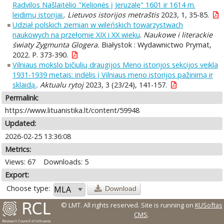
Radvilos Našlaitėlio "Kelionės į Jeruzalę" 1601 ir 1614 m.
leidimų istorijai.
.
Lietuvos istorijos metraštis
2023, 1, 35-85.
Udział polskich ziemian w wileńskich towarzystwach
naukowych na przełomie XIX i XX wieku
.
Naukowe i literackie
światy Zygmunta Glogera.
Białystok : Wydawnictwo Prymat,
2022. P. 373-390.
Vilniaus mokslo bičiulių draugijos Meno istorijos sekcijos veikla
1931-1939 metais: indėlis į Vilniaus meno istorijos pažinimą ir
sklaidą.
.
Aktualu rytoj
2023, 3 (23/24), 141-157.
Permalink:
https://www.lituanistika.lt/content/59948
Updated:
2026-02-25 13:36:08
Metrics:
Views: 67
Downloads: 5
Export:
Choose type:
Download
© LMT. All rights reserved.
Site is running on
KUSoftas
CMS
.