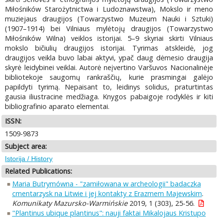
Miłośników Starożytnictwa i Ludoznawstwa), Mokslo ir meno
muziejaus draugijos (Towarzystwo Muzeum Nauki i Sztuki)
(1907–1914) bei Vilniaus mylėtojų draugijos (Towarzystwo
Miłośników Wilna) veiklos istorijai. 5–9 skyriai skirti Vilniaus
mokslo bičiulių draugijos istorijai. Tyrimas atskleidė, jog
draugijos veikla buvo labai aktyvi, ypač daug dėmesio draugija
skyrė leidybinei veiklai. Autorė neįvertino Varšuvos Nacionalinėje
bibliotekoje saugomų rankraščių, kurie prasmingai galėjo
papildyti tyrimą. Nepaisant to, leidinys solidus, praturtintas
gausia iliustracine medžiaga. Knygos pabaigoje rodyklės ir kiti
bibliografinio aparato elementai.
ISSN:
1509-9873
Subject area:
Istorija / History
Related Publications:
Maria Butrymówna - "zamiłowana w archeologii" badaczka
cmentarzysk na Litwie i jej kontakty z Erazmem Majewskim
.
Komunikaty Mazursko-Warmińskie
2019, 1 (303), 25-56.
"Plantinus ubique plantinus": nauji faktai Mikalojaus Kristupo