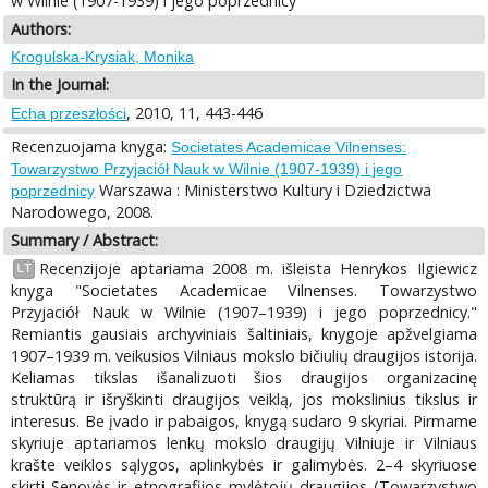
w Wilnie (1907-1939) i jego poprzednicy
Authors:
Krogulska-Krysiak, Monika
In the Journal:
, 2010, 11, 443-446
Echa przeszłości
Recenzuojama knyga:
Societates Academicae Vilnenses:
Towarzystwo Przyjaciół Nauk w Wilnie (1907-1939) i jego
Warszawa : Ministerstwo Kultury i Dziedzictwa
poprzednicy
Narodowego, 2008.
Summary / Abstract:
Recenzijoje aptariama 2008 m. išleista Henrykos Ilgiewicz
LT
knyga "Societates Academicae Vilnenses. Towarzystwo
Przyjaciół Nauk w Wilnie (1907–1939) i jego poprzednicy."
Remiantis gausiais archyviniais šaltiniais, knygoje apžvelgiama
1907–1939 m. veikusios Vilniaus mokslo bičiulių draugijos istorija.
Keliamas tikslas išanalizuoti šios draugijos organizacinę
struktūrą ir išryškinti draugijos veiklą, jos mokslinius tikslus ir
interesus. Be įvado ir pabaigos, knygą sudaro 9 skyriai. Pirmame
skyriuje aptariamos lenkų mokslo draugijų Vilniuje ir Vilniaus
krašte veiklos sąlygos, aplinkybės ir galimybės. 2–4 skyriuose
skirti Senovės ir etnografijos mylėtojų draugijos (Towarzystwo