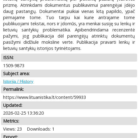
prizmę. Atrinkdami dokumentus publikavimui parengėjai įdėjo
daug pastangų. Dokumentai puikiai vienas kitą papildo, ypač
pirmajame tome. Tuo tarpu kai kurie antrajame tome
publikuojami tekstai, nors ir įdomūs, yra menkai susiję su lenkų ir
lietuvių santykių problematika. Apibendrindama recenzentė
pažymi, jog publikacija dėl parengėjų atrinktų dokumentų
pasižymi didžiule moksline verte. Publikacija pravarti lenkų ir
lietuvių santykių istorijos tyrinėtojams.
ISSN:
1509-9873
Subject area:
Istorija / History
Permalink:
https://www.lituanistika.lt/content/59933
Updated:
2026-02-25 13:36:20
Metrics:
Views: 23
Downloads: 1
Export: