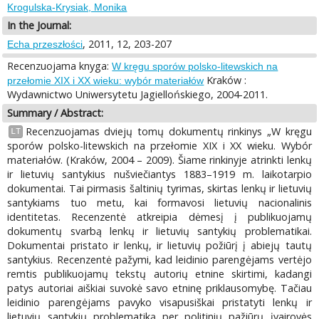
Krogulska-Krysiak, Monika
In the Journal:
, 2011, 12, 203-207
Echa przeszłości
Recenzuojama knyga:
W kręgu sporów polsko-litewskich na
Kraków :
przełomie XIX i XX wieku: wybór materiałów
Wydawnictwo Uniwersytetu Jagiellońskiego, 2004-2011.
Summary / Abstract:
Recenzuojamas dviejų tomų dokumentų rinkinys „W kręgu
LT
sporów polsko-litewskich na przełomie XIX i XX wieku. Wybór
materiałów. (Kraków, 2004 – 2009). Šiame rinkinyje atrinkti lenkų
ir lietuvių santykius nušviečiantys 1883–1919 m. laikotarpio
dokumentai. Tai pirmasis šaltinių tyrimas, skirtas lenkų ir lietuvių
santykiams tuo metu, kai formavosi lietuvių nacionalinis
identitetas. Recenzentė atkreipia dėmesį į publikuojamų
dokumentų svarbą lenkų ir lietuvių santykių problematikai.
Dokumentai pristato ir lenkų, ir lietuvių požiūrį į abiejų tautų
santykius. Recenzentė pažymi, kad leidinio parengėjams vertėjo
remtis publikuojamų tekstų autorių etnine skirtimi, kadangi
patys autoriai aiškiai suvokė savo etninę priklausomybę. Tačiau
leidinio parengėjams pavyko visapusiškai pristatyti lenkų ir
lietuvių santykių problematiką per politinių pažiūrų įvairovės