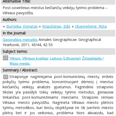
Alternative Title:
Post-sovietinius miestus keičiančių veikėjų tyrimo problema –
Vilniaus pavyzdžiu
Authors:
Burneika, Donatas
Kriaučiūnas, Edis
Ubarevičienė, Rūta
In the Journal:
Annales Geographicae. Geographical
Geografijos metraštis
Yearbook, 2011, 43/44, 42-53
Subject terms:
;
;
LT
Vilnius. Vilniaus kraštas
Lietuva (Lithuania)
Žiniasklaida /
Mass media.
Summary / Abstract:
Straipsnyje nagrinėjama post-komunistinių miestų erdvės
LT
pokyčių tyrimo problema, koncentruojant dėmesį į miestus
keičiančių veikėjų analizės ypatumus. Pagrindinis straipsnio
tikslas yra pasiūlyti tokių veikėjų tyrimo metodus, geriausiai
tinkančius post-komunistiniams miestams. Straipsnis remiasi
Vilniaus miesto pavyzdžiu. Nagrinėta Vilniaus miesto plėtros
tyrimų metodikos, kuri leistų objektyviai ne tik įvertinti miesto
plėtrą bet ir jos veiksnius, problema Nors akivaizdu, kad