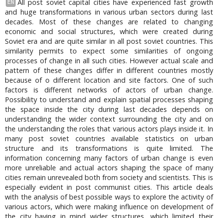
All post soviet capital cities have experienced fast growth
EN
and huge transformations in various urban sectors during last
decades. Most of these changes are related to changing
economic and social structures, which were created during
Soviet era and are quite similar in all post soviet countries. This
similarity permits to expect some similarities of ongoing
processes of change in all such cities. However actual scale and
pattern of these changes differ in different countries mostly
because of o different location and site factors. One of such
factors is different networks of actors of urban change.
Possibility to understand and explain spatial processes shaping
the space inside the city during last decades depends on
understanding the wider context surrounding the city and on
the understanding the roles that various actors plays inside it. In
many post soviet countries available statistics on urban
structure and its transformations is quite limited. The
information concerning many factors of urban change is even
more unreliable and actual actors shaping the space of many
cities remain unrevealed both from society and scientists. This is
especially evident in post communist cities. This article deals
with the analysis of best possible ways to explore the activity of
various actors, which were making influence on development of
the city having in mind wider structures, which limited their