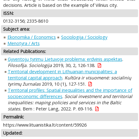
decisions. Article is based on the example of Vilnius city.
ISSN:
0132-3156; 2335-8610
Subject area:
Ekonomika / Economics
Sociologija / Sociology
Menotyra / Arts
Related Publications:
Gyventojų tyrimų Lietuvoje problema: erdvinis aspektas
.
Filosofija. Sociologija
2019, 30, 2, 126-138.
Territorial development in Lithuanian municipalities: a
territorial capital approach
.
Kultūra ir visuomenė: socialinių
tyrimų žurnalas
2019, 10 (1), 127-151.
Territorial profiles: Spatial inequalities and the importance of
socioeconomic differences
.
Social investment and territorial
inequalities: maping policies and services in the Baltic
states.
Bern : Peter Lang, 2022. P. 69-116.
Permalink:
https://www.lituanistika.lt/content/59926
Updated: