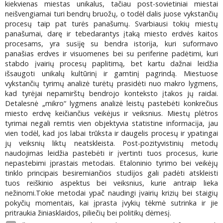
kiekvienas miestas unikalus, tačiau post-sovietiniai miestai
neišvengiamai turi bendrų bruožų, o todėl dalis juose vykstančių
procesų taip pat turės panašumų. Svarbiausi tokių miestų
panašumai, darę ir tebedarantys įtaką miesto erdvės kaitos
procesams, yra susĳę su bendra istorĳa, kuri suformavo
panašias erdves ir visuomenes bei su periferine padėtimi, kuri
stabdo įvairių procesų paplitimą, bet kartu dažnai leidžia
išsaugoti unikalų kultūrinį ir gamtinį pagrindą. Miestuose
vykstančių tyrimų analizė turėtų prasidėti nuo makro lygmens,
kad tyrėjai nepamirštų bendrojo konteksto įtakos jų raidai.
Detalesnė „mikro“ lygmens analizė leistų pastebėti konkrečius
miesto erdvę keičiančius veikėjus ir veiksnius. Miestų plėtros
tyrimai negali remtis vien objektyvia statistine informacĳa, jau
vien todėl, kad jos labai trūksta ir daugelis procesų ir ypatingai
jų veiksnių liktų neatskleista. Post-pozityvistinių metodų
naudojimas leidžia pastebėti ir įvertinti tuos procesus, kurie
nepastebimi įprastais metodais. Etaloninio tyrimo bei veikėjų
tinklo principais besiremiančios studĳos gali padėti atskleisti
tuos reiškinio aspektus bei veiksnius, kurie antraip lieka
nežinomi.Tokie metodai ypač naudingi įvairių krizių bei staigių
pokyčių momentais, kai įprasta įvykių tėkmė sutrinka ir jie
pritraukia žiniasklaidos, piliečių bei politikų dėmesį.