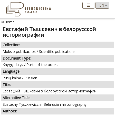
Home
Евстафий Тышкевич в белорусской
историографии
Collection:
Mokslo publikacijos / Scientific publications
Document Type:
Knygų dalys / Parts of the books
Language:
Rusų kalba / Russian
Title:
Евстафий Тышкевич в белорусской историографии
Alternative Title:
Eustachy Tyszkiewicz in Belarusian historiography
Authors: