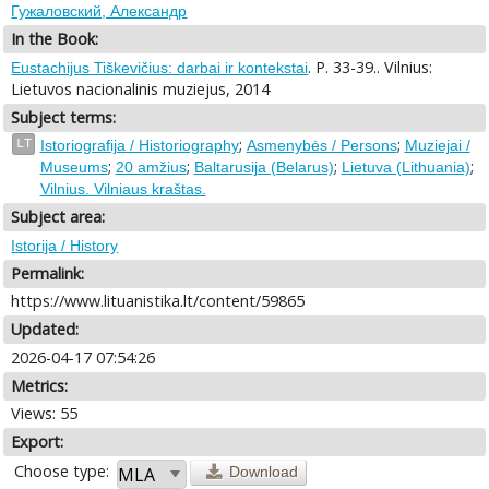
Гужаловский, Александр
In the Book:
. P. 33-39.. Vilnius:
Eustachijus Tiškevičius: darbai ir kontekstai
Lietuvos nacionalinis muziejus, 2014
Subject terms:
;
;
LT
Istoriografija / Historiography
Asmenybės / Persons
Muziejai /
;
;
;
;
Museums
20 amžius
Baltarusija (Belarus)
Lietuva (Lithuania)
Vilnius. Vilniaus kraštas.
Subject area:
Istorija / History
Permalink:
https://www.lituanistika.lt/content/59865
Updated:
2026-04-17 07:54:26
Metrics:
Views: 55
Export:
Choose type:
Download