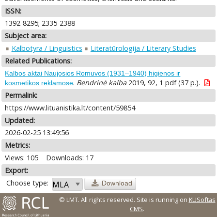
ISSN:
1392-8295; 2335-2388
Subject area:
Kalbotyra / Linguistics
Literatūrologija / Literary Studies
Related Publications:
Kalbos aktai Naujosios Romuvos (1931–1940) higienos ir
.
Bendrinė kalba
2019, 92, 1 pdf (37 p.).
kosmetikos reklamose
Permalink:
https://www.lituanistika.lt/content/59854
Updated:
2026-02-25 13:49:56
Metrics:
Views: 105
Downloads: 17
Export:
Choose type:
Download
© LMT. All rights reserved.
Site is running on
KUSoftas
CMS
.