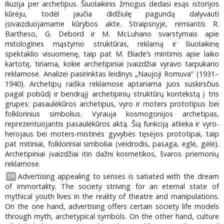
iliuzija per archetipus. Šiuolaikinis žmogus dedasi esąs istorijos
kūrėju, todėl jaučia didžiulę pagundą dalyvauti
įsivaizduojamame kūrybos akte. Straipsnyje, remiantis R.
Bartheso, G. Debord ir M. McLuhano svarstymais apie
mitologines mąstymo struktūras, reklamą ir šiuolaikinę
spektaklio visuomenę, taip pat M. Eliade’s mintimis apie laiko
kartotę, tiriama, kokie archetipiniai įvaizdžiai vyravo tarpukario
reklamose. Analizei pasirinktas leidinys „Naujoji Romuva“ (1931–
1940). Archetipų raiška reklamose aptariama juos suskirsčius
pagal pobūdį ir bendrąjį archetipinių struktūrų kontekstą į tris
grupes: pasaulėkūros archetipus, vyro ir moters prototipus bei
folklorinius simbolius. Vyrauja kosmogonijos archetipas,
reprezentuojantis pasaulėkūros aktą. Šią funkciją atlieka ir vyro-
herojaus bei moters-mistinės gyvybės tęsėjos prototipai, taip
pat mitiniai, folkloriniai simboliai (veidrodis, pasaga, eglė, gėlė).
Archetipiniai įvaizdžiai itin dažni kosmetikos, švaros priemonių
reklamose.
Advertising appealing to senses is satiated with the dream
EN
of immortality. The society striving for an eternal state of
mythical youth lives in the reality of theatre and manipulations.
On the one hand, advertising offers certain society life models
through myth, archetypical symbols. On the other hand, culture