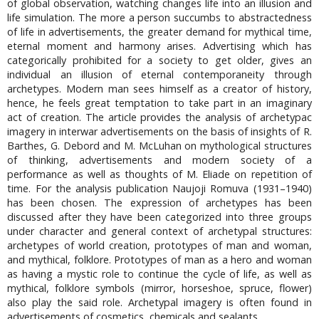
of global observation, watching changes life into an illusion and
life simulation. The more a person succumbs to abstractedness
of life in advertisements, the greater demand for mythical time,
eternal moment and harmony arises. Advertising which has
categorically prohibited for a society to get older, gives an
individual an illusion of eternal contemporaneity through
archetypes. Modern man sees himself as a creator of history,
hence, he feels great temptation to take part in an imaginary
act of creation. The article provides the analysis of archetypac
imagery in interwar advertisements on the basis of insights of R.
Barthes, G. Debord and M. McLuhan on mythological structures
of thinking, advertisements and modern society of a
performance as well as thoughts of M. Eliade on repetition of
time. For the analysis publication Naujoji Romuva (1931–1940)
has been chosen. The expression of archetypes has been
discussed after they have been categorized into three groups
under character and general context of archetypal structures:
archetypes of world creation, prototypes of man and woman,
and mythical, folklore. Prototypes of man as a hero and woman
as having a mystic role to continue the cycle of life, as well as
mythical, folklore symbols (mirror, horseshoe, spruce, flower)
also play the said role. Archetypal imagery is often found in
advertisements of cosmetics, chemicals and sealants.