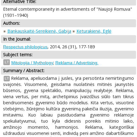
Alternative Title:
Eternal comtemporaneity in advertisments of "Naujoji Romuva"
(1931–1940)
Authors:
Bankauskaitė-Sereikienė, Gabija
Keturakienė, Eglė
In the Journal:
, 2014, 26 (31), 177-189
Respectus philologicus
Subject terms:
;
LT
Mitologija / Mythology
Reklama / Advertising.
Summary / Abstract:
Reklama, apeliuodama į jusles, yra persotinta nemirtingumo
LT
svajonės. Visuomenė, geisdama nuolatinės mitinės jaunystės
būsenos, gyvena spektaklio, manipuliacijų realybėje. Reklama,
viena vertus, per mitą, archetipinius įvaizdžius siūlo tam tikrus
bendruomenės gyvenimo būdo modelius. Kita vertus, visuotinė
stebėjimo, žiūrėjimo kultūra gyvenimą pakeičia iliuzija, gyvenimo
imitavimu. Kuo labiau pasiduodama gyvenimo reklamoje
spekuliatyvumui, tuo kyla didesnis poreikis mitinio laiko,
amžinojo momento, harmonijos. Reklama, kategoriškai
uždraudusi visuomenei senti, individą peni amžino dabartiškumo