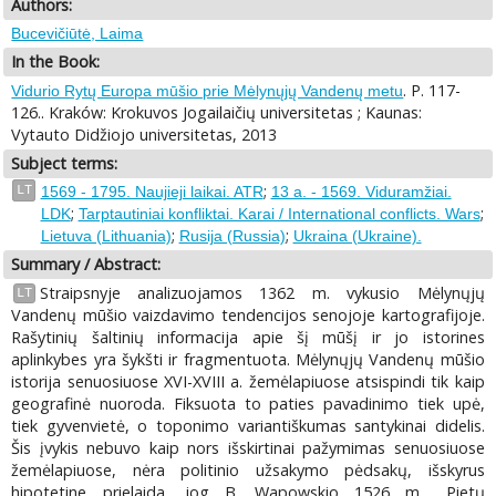
Authors:
Bucevičiūtė, Laima
In the Book:
. P. 117-
Vidurio Rytų Europa mūšio prie Mėlynųjų Vandenų metu
126.. Kraków: Krokuvos Jogailaičių universitetas ; Kaunas:
Vytauto Didžiojo universitetas, 2013
Subject terms:
;
LT
1569 - 1795. Naujieji laikai. ATR
13 a. - 1569. Viduramžiai.
;
;
LDK
Tarptautiniai konfliktai. Karai / International conflicts. Wars
;
;
Lietuva (Lithuania)
Rusija (Russia)
Ukraina (Ukraine).
Summary / Abstract:
Straipsnyje analizuojamos 1362 m. vykusio Mėlynųjų
LT
Vandenų mūšio vaizdavimo tendencijos senojoje kartografijoje.
Rašytinių šaltinių informacija apie šį mūšį ir jo istorines
aplinkybes yra šykšti ir fragmentuota. Mėlynųjų Vandenų mūšio
istorija senuosiuose XVI-XVIII a. žemėlapiuose atsispindi tik kaip
geografinė nuoroda. Fiksuota to paties pavadinimo tiek upė,
tiek gyvenvietė, o toponimo variantiškumas santykinai didelis.
Šis įvykis nebuvo kaip nors išskirtinai pažymimas senuosiuose
žemėlapiuose, nėra politinio užsakymo pėdsakų, išskyrus
hipotetine prielaida, jog B. Wapowskio 1526 m. „Pietų