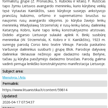
formalistų grupe (Z. Pronaszku, S. Kubickiu ir kitais). F. Ruščicas
tapo žymiu Lietuvos avangardo menininku, kurio kūrybinę veiklą
tęsė Vytautas Kairiūkštis, savo kūryboje susiejęs ankstyvojo
prancūzų kubizmo, orfizmo ir suprematizmo bruožus su
naujomis rusų avangardo idėjomis. Jo kūryba žavėjo lenkų
menininką Władysławą Strzemińskį ir rusų-lenkų-latvių dailininkę
Katarzyną Kobro, kurie tapo lenkų konstruktyvizmo atstovais.
Didelio atgarsio Lietuvoje sulaukė aplink K. Binkį susibūrę
menininkai (W. Strzemiński, K. Kobro ir V. Kairiūkštis), 1923 m.
surengę parodą Corso kino teatre Vilniuje. Paroda paskatino
Varšuvoje dailininkus susiburti į grupę Blok. Parodoje dalyvavę
dailininkai tikriausiai nežinojo apie dadaizmo raidą Berlyne,
tačiau jų kūryba pasižymėjo dadaizmo bruožais. Parodą galima
vadinti pirmąja lenkiško konstruktyvizmo manifestacija Lietuvoje.
Subject area:
Menotyra / Arts
Permalink:
https://www.lituanistika.lt/content/59814
Updated:
2026-04-17 07:54:37