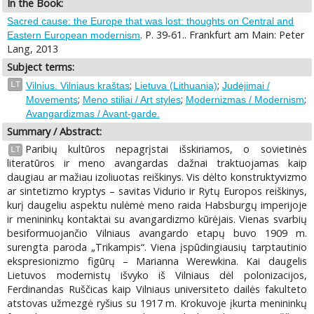
In the Book:
Sacred cause: the Europe that was lost: thoughts on Central and
. P. 39-61.. Frankfurt am Main: Peter
Eastern European modernism
Lang, 2013
Subject terms:
;
;
LT
Vilnius. Vilniaus kraštas
Lietuva (Lithuania)
Judėjimai /
;
;
;
Movements
Meno stiliai / Art styles
Modernizmas / Modernism
Avangardizmas / Avant-garde.
Summary / Abstract:
Paribių kultūros nepagrįstai išskiriamos, o sovietinės
LT
literatūros ir meno avangardas dažnai traktuojamas kaip
daugiau ar mažiau izoliuotas reiškinys. Vis dėlto konstruktyvizmo
ar sintetizmo kryptys – savitas Vidurio ir Rytų Europos reiškinys,
kurį daugeliu aspektu nulėmė meno raida Habsburgų imperijoje
ir menininkų kontaktai su avangardizmo kūrėjais. Vienas svarbių
besiformuojančio Vilniaus avangardo etapų buvo 1909 m.
surengta paroda „Trikampis“. Viena įspūdingiausių tarptautinio
ekspresionizmo figūrų – Marianna Werewkina. Kai daugelis
Lietuvos modernistų išvyko iš Vilniaus dėl polonizacijos,
Ferdinandas Ruščicas kaip Vilniaus universiteto dailės fakulteto
atstovas užmezgė ryšius su 1917 m. Krokuvoje įkurta menininkų