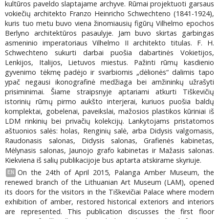
kultūros paveldo slaptajame archyve. Rūmai projektuoti garsaus
vokiečių architekto Franzo Heinricho Schwechteno (1841-1924),
kuris tuo metu buvo viena žinomiausių figūrų Vilhelmo epochos
Berlyno architektūros pasaulyje. Jam buvo skirtas garbingas
asmeninio imperatoriaus Vilhelmo II architekto titulas. F. H.
Schwechteno sukurti darbai puošia dabartinės Vokietijos,
Lenkijos, Italijos, Lietuvos miestus. Pažinti rūmų kasdienio
gyvenimo tėkmę padėjo ir svarbiomis „dėlionės“ dalimis tapo
ypač negausi ikonografinė medžiaga bei amžininkų užrašyti
prisiminimai. Šiame straipsnyje aptariami atkurti Tiškevičių
istorinių rūmų pirmo aukšto interjerai, kuriuos puošia baldų
komplektai, gobelenai, paveikslai, mažosios plastikos kūriniai iš
LDM rinkinių bei privačių kolekcijų. Lankytojams pristatomos
aštuonios salės: holas, Renginių salė, arba Didysis valgomasis,
Raudonasis salonas, Didysis salonas, Grafienės kabinetas,
Mėlynasis salonas, Jaunojo grafo kabinetas ir Mažasis salonas.
Kiekviena iš salių publikacijoje bus aptarta atskirame skyriuje.
On the 24th of April 2015, Palanga Amber Museum, the
EN
renewed branch of the Lithuanian Art Museum (LAM), opened
its doors for the visitors in the Tiškevičiai Palace where modern
exhibition of amber, restored historical exteriors and interiors
are represented. This publication discusses the first floor