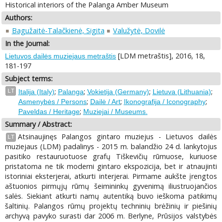
Historical interiors of the Palanga Amber Museum
Authors:
Bagužaitė-Talačkienė, Sigita
Valužytė, Dovilė
In the Journal:
[LDM metraštis], 2016, 18,
Lietuvos dailės muziejaus metraštis
181-197
Subject terms:
;
;
;
;
LT
Italija (Italy)
Palanga
Vokietija (Germany)
Lietuva (Lithuania)
;
;
;
Asmenybės / Persons
Dailė / Art
Ikonografija / Iconography
;
Paveldas / Heritage
Muziejai / Museums.
Summary / Abstract:
Atsinaujinęs Palangos gintaro muziejus - Lietuvos dailės
LT
muziejaus (LDM) padalinys - 2015 m. balandžio 24 d. lankytojus
pasitiko restauruotuose grafų Tiškevičių rūmuose, kuriuose
pristatoma ne tik moderni gintaro ekspozicija, bet ir atnaujinti
istoriniai eksterjerai, atkurti interjerai. Pirmame aukšte įrengtos
aštuonios pirmųjų rūmų šeimininkų gyvenimą iliustruojančios
salės. Siekiant atkurti namų autentiką buvo ieškoma patikimų
šaltinių. Palangos rūmų projektų techninių brėžinių ir piešinių
archyvą pavyko surasti dar 2006 m. Berlyne, Prūsijos valstybės