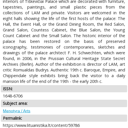
interiors of Tiškevičiai Palace which are decorated with furniture,
tapestries, paintings, and small plastic pieces from the
collections of LAM and private. Visitors are welcomed in the
eight halls showing the life of the first hosts of the palace: The
Hall, the Event Hall, or the Grand Dining Room, the Red Salon,
Grand Salon, Countess Cabinet, the Blue Salon, the Young
Count Cabinet and the Small Salon. The historic interior of the
palace has been restored on the basis of preserved
iconography, testimonies of contemporaries, sketches and
drawings of the palace architect F. H. Schwechten, which were
found, in 2006, in the Prussian Cultural Heritage State Secret
Archives (Berlin). Author of the exhibition is director of LAM, art
critic Romualdas Budrys. Authentic 19th c. Baroque, Empire, and
Chippendale style exhibits bring back the visitor to a daily
mansion life of the end of the 19th - the early 20th c.
ISSN:
1648-6706
Subject area:
Menotyra / Arts
Permalink:
https://www.lituanistika.lt/content/59786