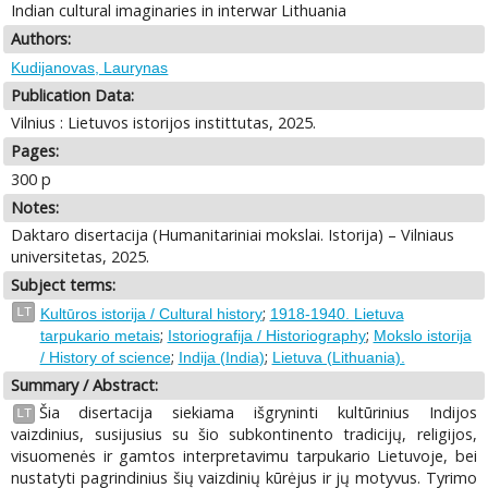
Indian cultural imaginaries in interwar Lithuania
Authors:
Kudijanovas, Laurynas
Publication Data:
Vilnius : Lietuvos istorijos instittutas, 2025.
Pages:
300 p
Notes:
Daktaro disertacija (Humanitariniai mokslai. Istorija) – Vilniaus
universitetas, 2025.
Subject terms:
;
LT
Kultūros istorija / Cultural history
1918-1940. Lietuva
;
;
tarpukario metais
Istoriografija / Historiography
Mokslo istorija
;
;
/ History of science
Indija (India)
Lietuva (Lithuania).
Summary / Abstract:
Šia disertacija siekiama išgryninti kultūrinius Indijos
LT
vaizdinius, susijusius su šio subkontinento tradicijų, religijos,
visuomenės ir gamtos interpretavimu tarpukario Lietuvoje, bei
nustatyti pagrindinius šių vaizdinių kūrėjus ir jų motyvus. Tyrimo