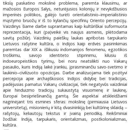
tikslą paskatino mokslinė problema, paremta klausimu, ar
mažosios Europos šalys, neturėjusios kolonijų ir nevykdžiusios
imperinės politikos, galėjo turėti orientalistinio–imperialistinio
mąstymo bruožų ir iš to kylančių specifinių Oriento percepcijų.
Vaizdinys šiame darbe suprantamas kaip kultūriškai suformuota
reprezentacija, kuri (pa)veikė vis naujus asmenis, plėtodama
savitą požiūrį. Vaizdinių paieškų laukas apribotas tarpukario
Lietuvos rašytine kultūra, o Indijos kaip erdvės pasirinkimas
paremtas dar XIX a. išlikusiu indomanijos fenomenu, egzotikos
troškimu, savojo identiteto stiprinimu, kilusiu iš
indoeuropeistikos tyrimų, bei noru neatsilikti nuo Vakarų
pasaulio, kuris Indiją laikė įrankiu, įprasminančiu savo-svetimo ir
laukinio–civilizuoto opozicijas. Darbe analizuojama tiek pozityvi
percepcija apie archajiškosios Indijos didybę bei tradicijas,
padėjusias pamatus Vakarų civilizacijai, tiek negatyvūs vaizdiniai
apie hinduizmo tradicijų sukaustytą visuomenę ir laukinę,
Europai besipriešinančią gamtą. Šie aspektai atskleidžiami
nagrinėjant tris esmines sferas: mokslinę (pirmiausia Lietuvos
universitetą), misionierių ir kitą dvasininkiją bei kultūrinę sklaidą –
rašytojų, keliautojų tekstus ir įvairią periodiką. Reikšminiai
žodžiai: Indija, tarpukaris, orientalizmas, postkolonializmas,
kultūra.