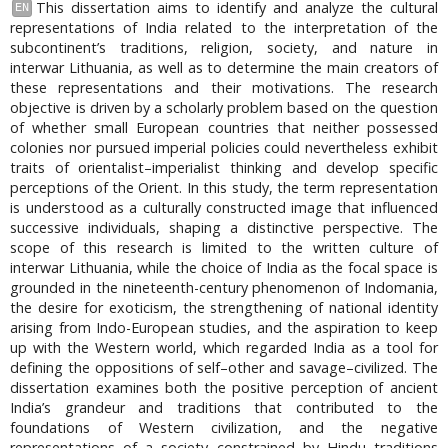
This dissertation aims to identify and analyze the cultural
EN
representations of India related to the interpretation of the
subcontinent’s traditions, religion, society, and nature in
interwar Lithuania, as well as to determine the main creators of
these representations and their motivations. The research
objective is driven by a scholarly problem based on the question
of whether small European countries that neither possessed
colonies nor pursued imperial policies could nevertheless exhibit
traits of orientalist–imperialist thinking and develop specific
perceptions of the Orient. In this study, the term representation
is understood as a culturally constructed image that influenced
successive individuals, shaping a distinctive perspective. The
scope of this research is limited to the written culture of
interwar Lithuania, while the choice of India as the focal space is
grounded in the nineteenth-century phenomenon of Indomania,
the desire for exoticism, the strengthening of national identity
arising from Indo-European studies, and the aspiration to keep
up with the Western world, which regarded India as a tool for
defining the oppositions of self–other and savage–civilized. The
dissertation examines both the positive perception of ancient
India’s grandeur and traditions that contributed to the
foundations of Western civilization, and the negative
representations of a society constrained by Hindu traditions