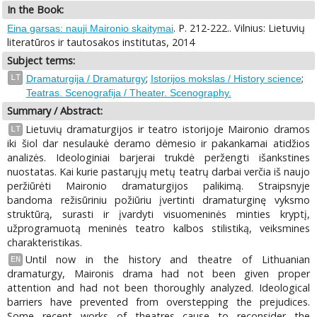
In the Book:
. P. 212-222.. Vilnius: Lietuvių
Eina garsas: nauji Maironio skaitymai
literatūros ir tautosakos institutas, 2014
Subject terms:
;
;
LT
Dramaturgija / Dramaturgy
Istorijos mokslas / History science
Teatras. Scenografija / Theater. Scenography.
Summary / Abstract:
Lietuvių dramaturgijos ir teatro istorijoje Maironio dramos
LT
iki šiol dar nesulaukė deramo dėmesio ir pakankamai atidžios
analizės. Ideologiniai barjerai trukdė peržengti išankstines
nuostatas. Kai kurie pastarųjų metų teatrų darbai verčia iš naujo
peržiūrėti Maironio dramaturgijos palikimą. Straipsnyje
bandoma režisūriniu požiūriu įvertinti dramaturginę vyksmo
struktūrą, surasti ir įvardyti visuomeninės minties kryptį,
užprogramuotą meninės teatro kalbos stilistiką, veiksmines
charakteristikas.
Until now in the history and theatre of Lithuanian
EN
dramaturgy, Maironis drama had not been given proper
attention and had not been thoroughly analyzed. Ideological
barriers have prevented from overstepping the prejudices.
Some recent works of theatres cause to reconsider the