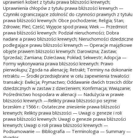
uprawnień kobiet z tytułu prawa bliższości krewnych;
Uprawnienia chłopów z tytułu prawa bliższości krewnych —
Czynniki ograniczające zdolność do czynności prawnych z tytułu
prawa bliższości krewnych: Obce pochodzenie; Religia; Stan;
Zdrowie; Pleć; Cześć; Wyjęcie spod prawa; Wiek — Przedmiot
prawa bliższości krewnych: Podział nieruchomości; Dobra
nadane a prawo bliższości krewnych; Nieruchomości dziedziczne
podlegające prawu bliższości krewnych — Operacje majątkowe
objęte prawem bliższości krewnych: Darowizna; Zastaw;
Sprzedaż; Zamiana; Dzierżawa; Pokład; Sekwestr; Adopcja —
Formy wykonywania prawa bliższości krewnych: Prawo
pierwokupu; Zgoda na alienację; Retrakt; Terminy na dokonanie
retraktu — Środki przedsiębrane w celu zapewnienia trwałości
transakcji: Ewikcja; Prymactwo; Oddawanie dwóch trzecich dóbr
dziedzicznych w zastaw z dzierżeniem; Konfirmacja; Wwiązanie;
Pośrednictwo hospodara w alienacji — Nadużycia w prawie
bliższości krewnych —Relikty prawa bliższości po sejmie
brzeskim z 1566 r.: Ostateczne zniesienie prawa bliższości
krewnych; Relikty prawa bliższości — Uwagi o genezie i roli
prawa bliższości krewnych: Uwagi o genezie prawa bliższości
krewnych; Uwagi o roli prawa bliższości krewnych —
Podsumowanie — Bibliografia — Terminologia — Summary —
Išvados.