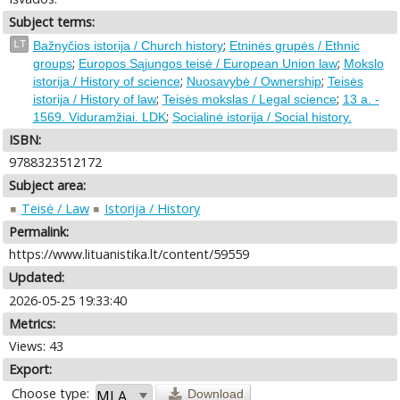
Subject terms:
;
LT
Bažnyčios istorija / Church history
Etninės grupės / Ethnic
;
;
groups
Europos Sąjungos teisė / European Union law
Mokslo
;
;
istorija / History of science
Nuosavybė / Ownership
Teisės
;
;
istorija / History of law
Teisės mokslas / Legal science
13 a. -
;
1569. Viduramžiai. LDK
Socialinė istorija / Social history.
ISBN:
9788323512172
Subject area:
Teisė / Law
Istorija / History
Permalink:
https://www.lituanistika.lt/content/59559
Updated:
2026-05-25 19:33:40
Metrics:
Views: 43
Export:
Choose type:
Download