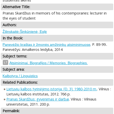
studentės akimis
Alternative Title:
Pranas Skardžius in memoirs of his contemporaries: lecturer in
the eyes of student
Authors:
Žilinskaitė-Šinkūnienė, Eglė
In the Book:
. P. 89-99..
Panevėžio kraštas ir žmonės amžininkų atsiminimuose
Panevėžys: Amalkeros leidyba, 2014
Subject terms:
LT
Atsiminimai. Biografijos / Memories. Biographies.
Subject area:
Kalbotyra / Linguistics
Related Publications:
Lietuvių kalbos tyrinėjimo istorija. [D. 3]. 1980-2010 m.
. Vilnius :
Lietuvių kalbos institutas, 2012. 766 p.
Pranas Skardžius: gyvenimas ir darbai
. Vilnius : Vilniaus
universitetas, 2011. 200 p.
Permalink: